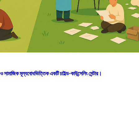
িক ও সামাজিক মূল্যবোধভিত্তিক একটি চাইল্ড-কাউন্সেলিং সেন্টার।