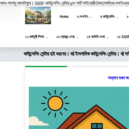
আস-সালামু আলাইকুম। SQSF-কাউন্সেলিং সেন্টার এন্ড স্মার্ট লাইব্রেরী (আত্নশুদ্ধির সফটওয়্
Home
৩.লগ-ইন
৪.কাউন্সেলিং
৫.
১২.কর্মমূখী শিক্ষা
১৩.স্বাস্থ্য সেবা
১৪.আইনি সেবা
১৫.SQS
কাউন্সেলিং সেন্টার দুই ধরনের। ক) ইসলামিক কাউন্সেলিং সেন্টার। খ) 
সন্তান যখন অ