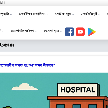
যার)।
প্যারেন্টিং
৬.স্মার্ট শিক্ষক ও কাউন্সিলর
৭.স্মার্ট মাদ-স্কুল
৮.স্মার্ট লাইব্রেরী
F
১৬.রাজনৈতিক প্রশিক্ষণ
১৭.আদর্শ গ্রাম
সাইকোথেরাপ
মনোযোগী বা অবাধ্য হয়, তখন আমরা কী করবো?