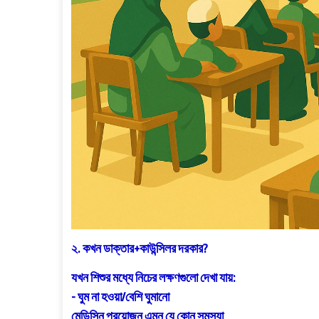
২. কখন ডাক্তার+কাউন্সিলর দরকার?
যখন শিশুর মধ্যে নিচের লক্ষণগুলো দেখা যায়:
- ঘুম না হওয়া/বেশি ঘুমানো
মেডিসিন প্রয়োজন এমন যে কোন সমস্যা