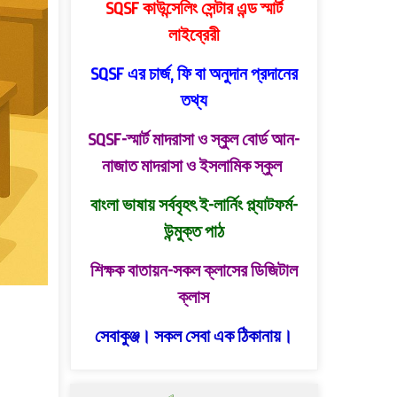
SQSF কাউন্সেলিং সেন্টার এন্ড স্মার্ট
লাইব্রেরী
SQSF এর চার্জ, ফি বা অনুদান প্রদানের
তথ্য
SQSF-স্মার্ট মাদরাসা ও স্কুল বোর্ড
আন-
নাজাত মাদরাসা ও ইসলামিক স্কুল
বাংলা ভাষায় সর্ববৃহৎ ই-লার্নিং প্ল্যাটফর্ম-
উন্মুক্ত পাঠ
শিক্ষক বাতায়ন-সকল ক্লাসের ডিজিটাল
ক্লাস
সেবাকুঞ্জ। সকল সেবা এক ঠিকানায়।