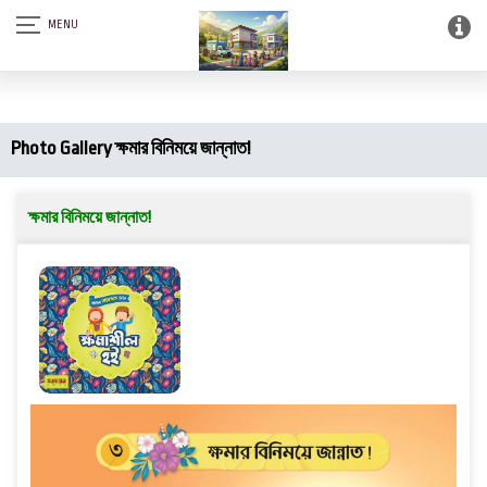
আস-সালামু আলাইকুম। SQSF-কাউন্সেলিং সেন্টার এন্ড স্মার্ট লাইব্রেরী (আত্নশুদ্ধির
সফটওয়্যার)।
Photo Gallery ক্ষমার বিনিময়ে জান্নাত!
ক্ষমার বিনিময়ে জান্নাত!