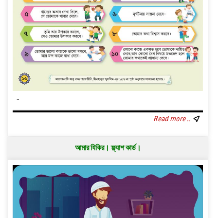
..
Read more ..
আমার ‍যিকির। ফ্ল্যাশ কার্ড।