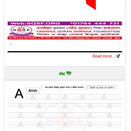
..
Read more ..
Abc শীট