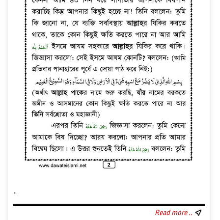
..
Read more ..