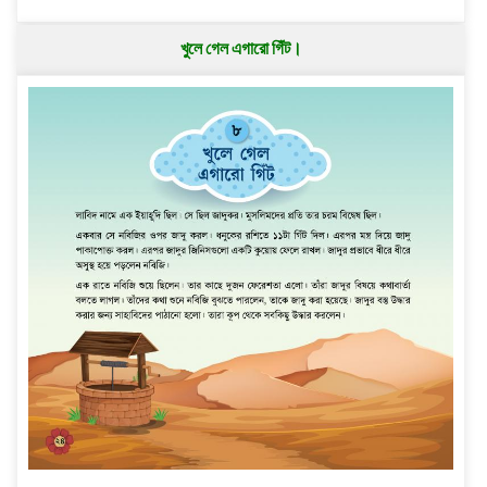
খুলে গেল এগারো গিঁট।
..