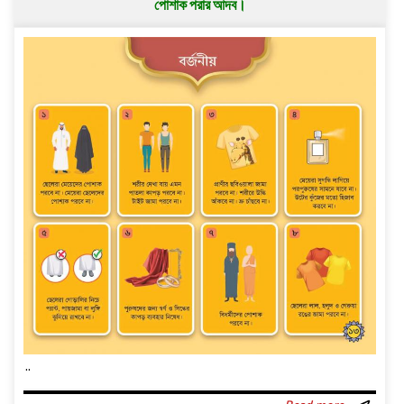
পোশাক পরার আদব।
..