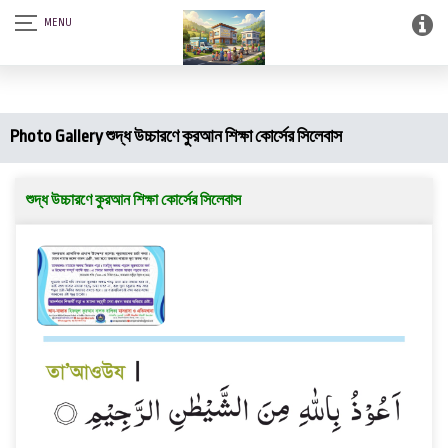
আস-সালামু আলাইকুম। SQSF-কাউন্সেলিং সেন্টার এন্ড স্মার্ট লাইব্রেরী (আত্নশুদ্ধির
সফটওয়্যার)।
Photo Gallery শুদ্ধ উচ্চারণে কুরআন শিক্ষা কোর্সের সিলেবাস
শুদ্ধ উচ্চারণে কুরআন শিক্ষা কোর্সের সিলেবাস