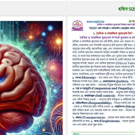
ছবিতে SQSF 