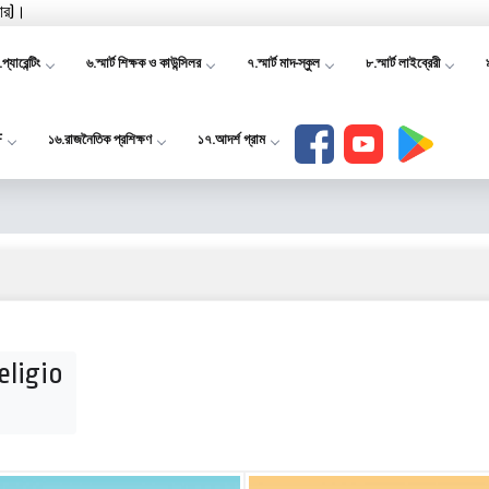
যার)।
প্যারেন্টিং
৬.স্মার্ট শিক্ষক ও কাউন্সিলর
৭.স্মার্ট মাদ-স্কুল
৮.স্মার্ট লাইব্রেরী
F
১৬.রাজনৈতিক প্রশিক্ষণ
১৭.আদর্শ গ্রাম
eligio