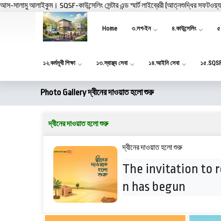
আস-সালামু আলাইকুম। SQSF-কাউন্সেলিং সেন্টার এন্ড স্মার্ট লাইব্রেরী (আত্নশুদ্ধির সফটওয়্
Home
৩.লগ-ইন
৪.কাউন্সেলিং
৫.
১২.কর্মমূখী শিক্ষা
১৩.স্বাস্থ্য সেবা
১৪.আইনি সেবা
১৫.SQS
Photo Gallery দ্বীনের দাওয়াত হলো শুরু
দ্বীনের দাওয়াত হলো শুরু
দ্বীনের দাওয়াত হলো শুরু
The invitation to r
n has begun