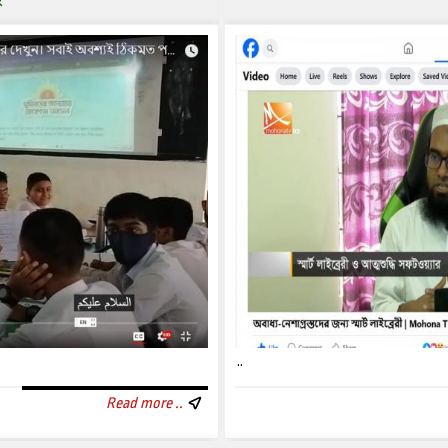
ে
..
Read more ..