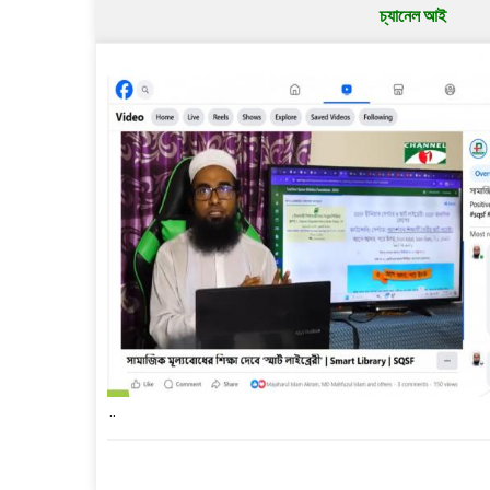
চ্যানেল আই
..