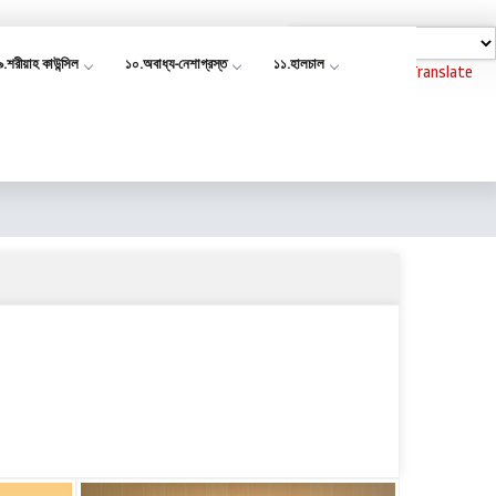
৯.শরীয়াহ কাউন্সিল
১০.অবাধ্য-নেশাগ্রস্ত
১১.হালচাল
Powered by
Translate