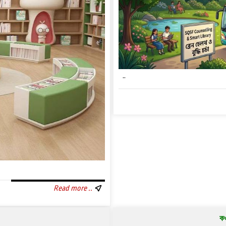
..
Read more ..
কও