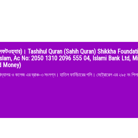
শুদ্ধির সফটওয়্যার)। Tashihul Quran (Sahih Quran) Shikkha Foundat
slam, Ac No: 2050 1310 2096 555 04, Islami Bank Ltd, Mi
nd Money)
িদ্যালয় ও কলেজ এর ব্রাঞ্চ-৩ সংলগ্ন। হাতিল ফার্নিচারের গলি। মেট্রোরেল এর ২৯৫ নং পিলার
©EduTech-SoftwarePlanet