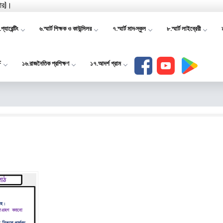
যার)।
প্যারেন্টিং
৬.স্মার্ট শিক্ষক ও কাউন্সিলর
৭.স্মার্ট মাদ-স্কুল
৮.স্মার্ট লাইব্রেরী
F
১৬.রাজনৈতিক প্রশিক্ষণ
১৭.আদর্শ গ্রাম