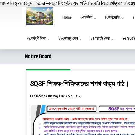
আস-সালামু আলাইকুম। SQSF-কাউন্সেলিং সেন্টার এন্ড স্মার্ট লাইব্রেরী (আত্নশুদ্ধির সফটওয়্
Home
৩.লগ-ইন
৪.কাউন্সেলিং
৫.
১২.কর্মমূখী শিক্ষা
১৩.স্বাস্থ্য সেবা
১৪.আইনি সেবা
১৫.SQS
Notice Board
SQSF শিক্ষক-শিক্ষিকাদের শপথ বাক্য পাঠ।
Published on Tuesday, February 21, 2023