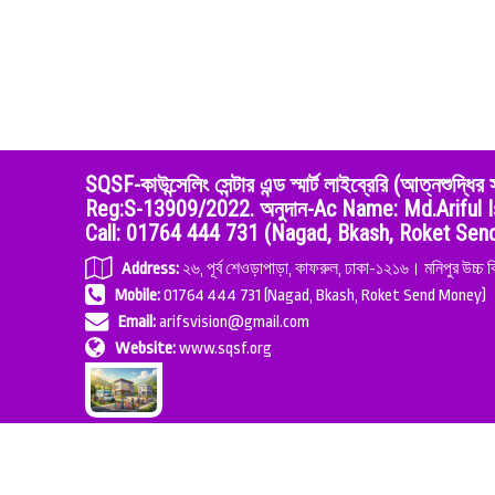
SQSF-কাউন্সেলিং সেন্টার এন্ড স্মার্ট লাইব্রেরি (আত্ন
Reg:S-13909/2022. অনুদান-Ac Name: Md.Ariful I
Call: 01764 444 731 (Nagad, Bkash, Roket Se
Address:
২৬, পূর্ব শেওড়াপাড়া, কাফরুল, ঢাকা-১২১৬। মনিপুর উচ্চ ব
Mobile:
01764 444 731 (Nagad, Bkash, Roket Send Money)
Email:
arifsvision@gmail.com
Website:
www.sqsf.org