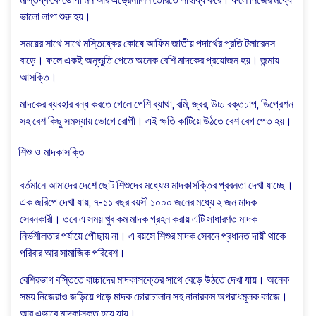
মস্তিষ্ককে ডোপামিন আর এড্রেনালিন তৈরিতে সাহায্য করে। ফলে নিজের মধ্যে
ভালো লাগা শুরু হয়।
সময়ের সাথে সাথে মস্তিষ্কের কোষে আফিম জাতীয় পদার্থের প্রতি টলারেনস
বাড়ে। ফলে একই অনূভুতি পেতে অনেক বেশি মাদকের প্রয়োজন হয়। জন্মায়
আসক্তি।
মাদকের ব্যবহার বন্ধ করতে গেলে পেশি ব্যাথা, বমি, জ্বর, উচ্চ রক্তচাপ, ডিপ্রেশন
সহ বেশ কিছু সমস্যায় ভোগে রোগী। এই ক্ষতি কাটিয়ে উঠতে বেশ বেগ পেত হয়।
শিশু ও মাদকাসক্তি
বর্তমানে আমাদের দেশে ছোট শিশুদের মধ্যেও মাদকাসক্তির প্রবনতা দেখা যাচ্ছে।
এক জরিপে দেখা যায়, ৭-১১ বছর বয়সী ১০০০ জনের মধ্যে ২ জন মাদক
সেবনকারী। তবে এ সময় খুব কম মাদক গ্রহন করায় এটি সাধারণত মাদক
নির্ভশীলতার পর্যায়ে পৌছায় না। এ বয়সে শিশুর মাদক সেবনে প্রধানত দায়ী থাকে
পরিবার আর সামাজিক পরিবেশ।
বেশিরভাগ বস্তিতে বাচ্চাদের মাদকাসক্তের সাথে বেড়ে উঠতে দেখা যায়। অনেক
সময় নিজেরাও জড়িয়ে পড়ে মাদক চোরাচালান সহ নানারকম অপরাধমূলক কাজে।
আর এভাবে মাদকাসক্ত হয়ে যায়।