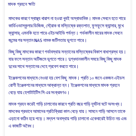
মাদক গ্রহনে ক্ষতি
মাদকের কারণে স্বাস্থ্য খারাপ না হওয়া খুবই অস্বাভাবিক। মাদক সেবনে হতে পারে
কার্ডিওভাস্কুলার ডিজিজ, স্ট্রোক বা মস্তিষ্কে রক্তপাত, ফুসফুসে ক্যান্সার, মুখে
ক্যান্সার, এমনকি হতে পারে এইচআইভি পর্যন্ত। গর্ভকালীন মায়ের মাদক সেবনে
জন্মের পর সন্তান NAS নামক জটিলতায় ভূগতে পারে।
কিছু কিছু মাদকের কারণে গর্ভাবস্থায় সন্তানের মস্তিষ্কের বিকাশ বাধাগ্রস্থ হয়।
যার ফলে সন্তান অটিজমে ভূগতে পারে। দুগ্ধদানকালীন সময়ে কিছু কিছু মাদক
দুধের সাথে সন্তানের দেহে প্রবেশ করতে পারে।
ইঞ্জেকশনের মাধ্যমে নেওয়া হয় বেশ কিছু মাদক। প্রতি ১০ জনে একজন এইডস
রোগী ইঞ্জেকশনের মাধ্যমে আক্রান্ত হন। ইঞ্জেকশনের মাধ্যমে মাদক গ্রহনে
বেড়ে যায় হেপাটাইটিস সি এর সংক্রমণও।
মাদক গ্রহন করেই গাড়ি চালানোর কারনে প্রতি বছর গাড়ি দূর্ঘটনা ঘটে অসংখ্য।
মাদকের প্রভাবে আমাদের প্রতিক্রিয়া কাল বেড়ে যায়। সামনে গাড়ি আসলে তাকে
এড়ানো কঠিন হয়ে পড়ে। মদ্যপ অবস্থায় গাড়ি চালানো একেবারেই উচিত নয় এবং
এ কাজটি অবৈধ।