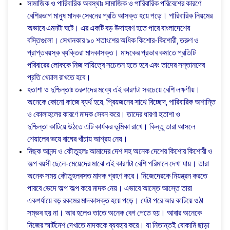
সামাজিক ও পারিবারিক অবস্থাঃ সামাজিক ও পারিবারিক পরিবেশের কারণে
বেশিরভাগ মানুষ মাদক সেবনের প্রতি আসক্ত হয়ে পড়ে। পারিবারিক নিয়মের
অভাবে এমনটা ঘটে। এর একটি বড় উদাহরণ হতে পারে বাংলাদেশের
বস্তিগুলো। সেখানকার ৯০ শতাংশের অধিক কিশোর-কিশোরী, তরুণ ও
প্রাপ্তবয়স্ক ব্যক্তিরা মাদকাসক্ত। মাদকের প্রভাব কমাতে প্রতিটি
পরিবারের লোককে নিজ দায়িত্বে সচেতন হতে হবে এবং তাদের সন্তানদের
প্রতি খেয়াল রাখতে হবে।
হতাশা ও দুশ্চিন্তাঃ তরুণদের মধ্যে এই কারণটা সবচেয়ে বেশি লক্ষণীয়।
অনেকে কোনো কাজে ব্যর্থ হয়ে, প্রিয়জনের সাথে বিচ্ছেদ, পারিবারিক অশান্তি
ও কোলাহলের কারণে মাদক সেবন করে। তাদের ধারণা
হতাশা ও
দুশ্চিন্তা
কাটিয়ে উঠতে এটি কার্যকর ভূমিকা রাখে। কিন্তু তারা আসলে
শেয়ালের ভয়ে বাঘের খাঁচায় আশ্রয় নেয়।
নিছক আনন্দ ও কৌতুহলঃ আমাদের দেশ সহ অনেক দেশের কিশোর কিশোরী ও
অল্প বয়সী ছেলে-মেয়েদের মাঝে এই কারণটা বেশি পরিমানে দেখা যায়। তারা
অনেক সময় কৌতুহলবসত মাদক গ্রহণ করে। নিজেদেরকে নিয়ন্ত্রন করতে
পারবে ভেদে অল্প অল্প করে মাদক নেয়। এভাবে আস্তে আস্তে তারা
একপর্যায়ে বড় রকমের মাদকাসক্ত হয়ে পড়ে। যেটা পরে আর কাটিয়ে ওঠা
সম্ভব হয় না। আর হলেও তাতে অনেক বেগ পেতে হয়। আবার অনেকে
নিজের স্মার্টনেশ দেখাতে মাদককে ব্যবহার করে। যা নিতান্তই বোকামি ছাড়া