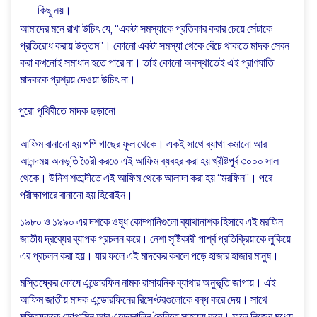
কিছু নয়।
আমাদের মনে রাখা উচিৎ যে, “একটা সমস্যাকে প্রতিকার করার চেয়ে সেটাকে
প্রতিরোধ করায় উত্তম”। কোনো একটা সমস্যা থেকে বেঁচে থাকতে মাদক সেবন
করা কখনোই সমাধান হতে পারে না। তাই কোনো অবস্থাতেই এই প্রাণঘাতি
মাদককে প্রশ্রয় দেওয়া উচিৎ না।
পুরো পৃথিবীতে মাদক ছড়ানো
আফিম বানানো হয় পপি গাছের ফুল থেকে। একই সাথে ব্যাথা কমানো আর
আনন্দময় অনভূতি তৈরী করতে এই আফিম ব্যবহর করা হয় খ্রীষ্টপূর্ব ৩০০০ সাল
থেকে। উনিশ শতাব্দীতে এই আফিম থেকে আলাদা করা হয় “মরফিন”। পরে
পরীক্ষাগারে বানানো হয় হিরোইন।
১৯৮০ ও ১৯৯০ এর দশকে ওষূধ কোম্পানিগুলো ব্যাথানাশক হিসাবে এই মরফিন
জাতীয় দ্রব্যের ব্যাপক প্রচলন করে। নেশা সৃষ্টিকারী পার্শ্ব প্রতিক্রিয়াকে লুকিয়ে
এর প্রচলন করা হয়। যার ফলে এই মাদকের কবলে পড়ে হাজার হাজার মানুষ।
মস্তিষ্কের কোষে এন্ডোরফিন নামক রাসায়নিক ব্যাথার অনুভূতি জাগায়। এই
আফিম জাতীয় মাদক এন্ডোরফিনের রিসেপ্টরগুলোকে বন্ধ করে দেয়। সাথে