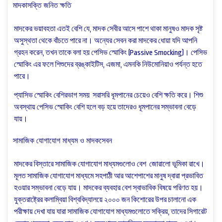
মাদকাসক্তি জনিত ক্ষতি
মাদকের ভয়াবহতা এতই বেশি যে, মাদক সেবীর আসে পাশে থাকা মানুষও মাদক সৃষ্ট
অসুস্থতা থেকে বাঁচতে পারে না। অন্যের সেবন করা মাদকের ধোয়া যদি আপনি
গ্রহন করেন, তখন তাকে বলা হয় পেসিভ স্মোকিং (Passive Smocking)। পেসিভ
স্মোকিং এর ফলে শিশুদের ব্রঙ্কাইটিস, এজমা, এমনকি নিউমোনিয়াও পর্যন্ত হতে
পারে।
প্যাসিভ স্মোকিং বেশিরভাগ সময় সরাসরি ধূমপানের চেয়েও বেশি ক্ষতি করে। শিশু
অবস্থায় পেসিভ স্মোকিং বেশি হলে বড় হয়ে তাদেরও ধূমপানের সম্ভাবনা বেড়ে
যায়।
সামাজিক যোগাযোগ মাধ্যম ও মাদকসেবন
মাদকের বিস্তারে সামাজিক যোগাযোগ মাধ্যমগুলোও বেশ জোরালো ভূমিকা রাখে।
মূলত সামাজিক যোগাযোগ মাধ্যমে সহপাঠী আর আশেপাশের মানুষ দ্বারা প্রভাবিত
হওয়ার সম্ভাবনা বেড়ে যায়। মাদকের ব্যবহার বেশ স্বাভাবিক বিষয়ে পরিণত হয়।
যুক্তরাষ্ট্রের কলাম্বিয়া বিশ্ববিদ্যালয়ে ২০০০ জন কিশোরের উপর চালানো এক
পরীক্ষায় দেখা যায় যারা সামাজিক যোগাযোগ মাধ্যমগুলোতে সক্রিয়, তাদের সিগারেট