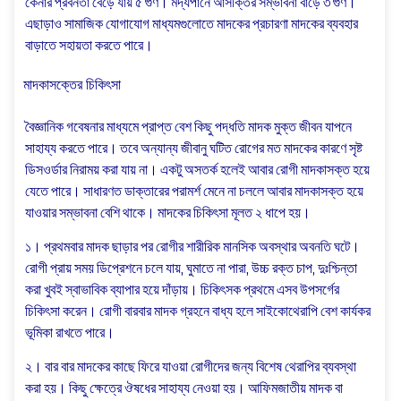
কেনার প্রবনতা বেড়ে যায় ৫ গুণ। মদ্যপানে আসক্তির সম্ভাবনা বাড়ে ৩ গুণ।
এছাড়াও সামাজিক যোগাযোগ মাধ্যমগুলোতে মাদকের প্রচারণা মাদকের ব্যবহার
বাড়াতে সহায়তা করতে পারে।
মাদকাসক্তের চিকিৎসা
বৈজ্ঞানিক গবেষনার মাধ্যমে প্রাপ্ত বেশ কিছু পদ্ধতি মাদক মুক্ত জীবন যাপনে
সাহায্য করতে পারে। তবে অন্যান্য জীবানু ঘটিত রোগের মত মাদকের কারণে সৃষ্ট
ডিসওর্ডার নিরাময় করা যায় না। একটু অসতর্ক হলেই আবার রোগী মাদকাসক্ত হয়ে
যেতে পারে। সাধারণত ডাক্তারের পরামর্শ মেনে না চললে আবার মাদকাসক্ত হয়ে
যাওয়ার সম্ভাবনা বেশি থাকে। মাদকের চিকিৎসা মূলত ২ ধাপে হয়।
১। প্রথমবার মাদক ছাড়ার পর রোগীর শারীরিক মানসিক অবস্থার অবনতি ঘটে।
রোগী প্রায় সময় ডিপ্রেশনে চলে যায়, ঘুমাতে না পারা, উচ্চ রক্ত চাপ, দুঃশ্চিন্তা
করা খুবই স্বাভাবিক ব্যাপার হয়ে দাঁড়ায়। চিকিৎসক প্রথমে এসব উপসর্গের
চিকিৎসা করেন। রোগী বারবার মাদক গ্রহনে বাধ্য হলে সাইকোথেরাপি বেশ কার্যকর
ভূমিকা রাখতে পারে।
২। বার বার মাদকের কাছে ফিরে যাওয়া রোগীদের জন্য বিশেষ থেরাপির ব্যবস্থা
করা হয়। কিছু ক্ষেত্রে ঔষধের সাহায্য নেওয়া হয়। আফিমজাতীয় মাদক বা