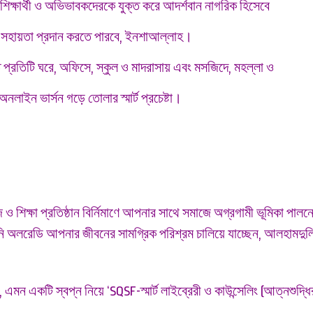
শিক্ষার্থী ও অভিভাবকদেরকে যুক্ত করে আদর্শবান নাগরিক হিসেবে
ীয় সহায়তা প্রদান করতে পারবে, ইনশাআল্লাহ।
ে প্রতিটি ঘরে, অফিসে, স্কুল ও মাদরাসায় এবং মসজিদে, মহল্লা ও
অনলাইন ভার্সন গড়ে তোলার স্মার্ট প্রচেষ্টা।
ও শিক্ষা প্রতিষ্ঠান বির্নিমাণে আপনার সাথে সমাজে অগ্রগামী ভূমিকা পালন
পনি অলরেডি আপনার জীবনের সামগ্রিক পরিশ্রম চালিয়ে যাচ্ছেন, আলহামদু
ন একটি স্বপ্ন নিয়ে ‘SQSF-স্মার্ট লাইব্রেরী ও কাউন্সেলিং (আত্নশুদ্ধি