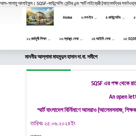
আস-সালামু আলাইকুম। SQSF-কাউন্সেলিং সেন্টার এন্ড স্মার্ট লাইব্রেরী (আত্নশুদ্ধির সফটওয়্
Home
৩.লগ-ইন
৪.কাউন্সেলিং
৫.
১২.কর্মমূখী শিক্ষা
১৩.স্বাস্থ্য সেবা
১৪.আইনি সেবা
১৫.SQS
মাননীয় আল্লামা মাহমুদুল হাসান দা.বা. সমীপে
SQSF এর পক্ষ থেকে রাষ্
An open let
স্মার্ট বাংলাদেশ বির্নিমাণে আমরাও (আলেমসমাজ, শিক্
তারিখঃ ২৫.০৬.২০২৪ইং