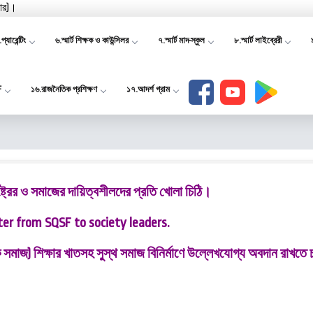
যার)।
প্যারেন্টিং
৬.স্মার্ট শিক্ষক ও কাউন্সিলর
৭.স্মার্ট মাদ-স্কুল
৮.স্মার্ট লাইব্রেরী
F
১৬.রাজনৈতিক প্রশিক্ষণ
১৭.আদর্শ গ্রাম
ট্রের ও সমাজের দায়িত্বশীলদের প্রতি খোলা চিঠি।
ter from SQSF to society leaders.
ষক সমাজ) শিক্ষার খাতসহ সু্স্থ সমাজ বিনির্মাণে উল্লেখযোগ্য অবদান রাখতে