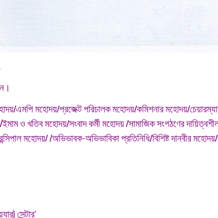
…
দান।
ত্রী মহোদয়/এমপি মহোদয়/প্রজেক্ট পরিচালক মহোদয়/কমিশনার মহোদয়/চেয়ারম্য
ইমাম ও খতিব মহোদয়/সংবাদ কর্মী মহোদয় /সামাজিক সংগঠণের দায়িত্বশ
্রিন্সিপাল মহোদয়/ /অভিভাবক-অভিভাবিকা প্রতিনিধি/বিশিষ্ট দানবীর মহোদ
যার) সেন্টার’