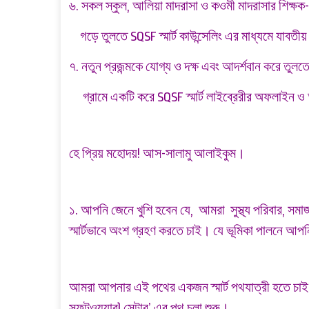
৬. সকল স্কুল, আলিয়া মাদরাসা ও কওমী মাদরাসার শিক্ষক-
গড়ে তুলতে SQSF স্মার্ট কাউন্সেলিং এর মাধ্যমে যাবত
৭. নতুন প্রজন্মকে যোগ্য ও দক্ষ এবং আদর্শবান করে তুলত
গ্রামে একটি করে
SQSF
স্মার্ট লাইব্রেরীর অফলাইন ও 
হে প্রিয় মহোদয়! আস-সালামু আলাইকুম।
১. আপনি জেনে খুশি হবেন যে, আমরা সুস্থ্য পরিবার, সমাজ 
স্মার্টভাবে অংশ গ্রহণ করতে চাই। যে ভূমিকা পালনে আ
আমরা আপনার এই পথের একজন স্মার্ট পথযাত্রী হতে চাই, এম
সফটওয়্যার) সেন্টার’ এর পথ চলা শুরু।