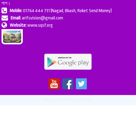
পাশ।
Mobile:
01764 444 731 (Nagad, Bkash, Roket Send Money)
Email:
arifsvision@gmail.com
Website:
www.sqsf.org
©EduTech-SoftwarePlanet