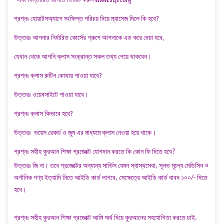
প্রশ্নঃ হোয়াটসঅ্যাপে সংক্ষিপ্ত পরিচয় দিয়ে ম্যাসেজ দিলে কি হবে?
উত্তরঃ আপনার নির্ধারিত কোর্সের গ্রুপে আপনাকে এড করে দেয়া হবে,
যেখান থেকে আপনি ক্লাস সংক্রান্ত সকল তথ্য পেয়ে থাকবেন।
প্রশ্নঃ ক্লাস রুটিন কোথায় পাওয়া যাবে?
উত্তরঃ ওয়েবসাইটে পাওয়া যাবে।
প্রশ্নঃ ক্লাস কিভাবে হবে?
উত্তরঃ ভয়েস রেকর্ড ও জুম এর মাধ্যমে ক্লাস নেওয়া হয়ে থাকে।
প্রশ্নঃ
সহীহ
কুরআন
শিক্ষা
প্রজেক্টে
যোগদান
করতে
কি
কোন
ফি
দিতে
হবে
?
উত্তরঃ
জি
না। তবে
প্রজেক্টের
অন্যান্য
সার্ভিস
যেমন
স্বাস্থসেবা
,
সূলভ
মূল্যে
মেডিসিন
ও
অর্গানিক
পণ্য
ইত্যাদি
নিতে
আইডি
কার্ড
লাগবে
,
সেক্ষেত্রে
আইডি
কার্ড
বাবদ
১০০/-
দিতে
হবে।
প্রশ্নঃ
সহীহ
কুরআন
শিক্ষা
প্রজেক্টে
আমি
অর্থ
দিয়ে
কুরআনের
সহযোগিতা
করতে
চাই
,