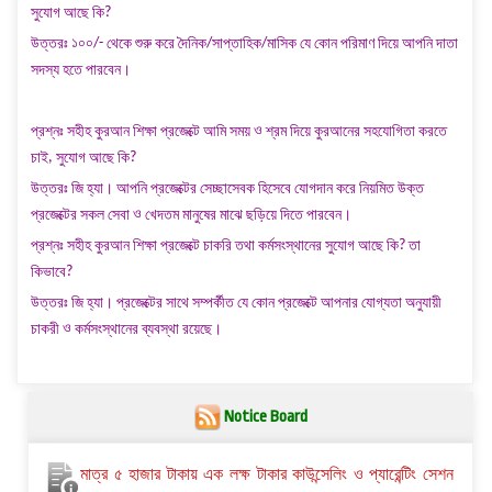
সুযোগ
আছে
কি
?
উত্তরঃ
১০০/-
থেকে
শুরু
করে
দৈনিক
/
সাপ্তাহিক
/
মাসিক
যে
কোন
পরিমাণ
দিয়ে
আপনি
দাতা
সদস্য
হতে
পারবেন।
প্রশ্নঃ
সহীহ
কুরআন
শিক্ষা
প্রজেক্টে
আমি
সময়
ও
শ্রম
দিয়ে
কুরআনের
সহযোগিতা
করতে
চাই
,
সুযোগ
আছে
কি
?
উত্তরঃ
জি
হ্যা। আপনি
প্রজেক্টের
সেচ্ছাসেবক
হিসেবে
যোগদান
করে
নিয়মিত
উক্ত
প্রজেক্টের
সকল
সেবা
ও
খেদতম
মানুষের
মাঝে
ছড়িয়ে
দিতে
পারবেন।
প্রশ্নঃ
সহীহ
কুরআন
শিক্ষা
প্রজেক্টে
চাকরি
তথা
কর্মসংস্থানের
সুযোগ
আছে
কি
?
তা
কিভাবে
?
উত্তরঃ
জি
হ্যা। প্রজেক্টের
সাথে
সম্পর্কীত
যে
কোন
প্রজেক্টে
আপনার
যোগ্যতা
অনুযায়ী
চাকরী
ও
কর্মসংস্থানের
ব্যবস্থা
রয়েছে।
Notice Board
মাত্র ৫ হাজার টাকায় এক লক্ষ টাকার কাউন্সেলিং ও প্যারেন্টিং সেশন