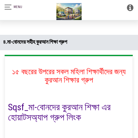
আস-সালামু আলাইকুম। SQSF-কাউন্সেলিং সেন্টার এন্ড স্মার্ট লাইব্রেরী (আত্নশুদ্ধির
সফটওয়্যার)।
৪.মা-বোনদের সহীহ কুরআন শিক্ষা গ্রুপ
১৫ বছরের উপরের সকল মহিলা শিক্ষার্থীদের জন্য
কুরআন শিক্ষার গ্রুপ
Sqsf_মা-বোনদের কুরআন শিক্ষা এর
হোয়াটসঅ্যাপ গ্রুপ লিংক