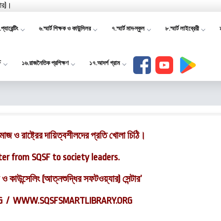
যার)।
প্যারেন্টিং
৬.স্মার্ট শিক্ষক ও কাউন্সিলর
৭.স্মার্ট মাদ-স্কুল
৮.স্মার্ট লাইব্রেরী
F
১৬.রাজনৈতিক প্রশিক্ষণ
১৭.আদর্শ গ্রাম
াজ ও রাষ্ট্রের দায়িত্বশীলদের প্রতি খোলা চিঠি।
ter from SQSF to society leaders.
রী ও কাউন্সেলিং (আত্নশুদ্ধির সফটওয়্যার) সেন্টার’
G
/
WWW.SQSFSMARTLIBRARY.ORG