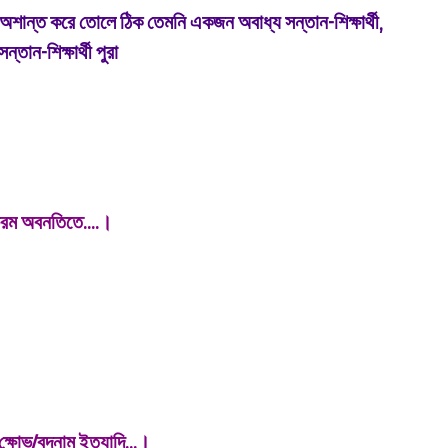
অশান্ত করে তোলে ঠিক তেমনি একজন অবাধ্য সন্তান-শিক্ষার্থী,
্তান-শিক্ষার্থী পুরা
া চরম অবনতিতে....।
 ক্ষোভ/বদনাম ইত্যাদি...।