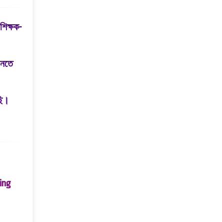
শিক্ষক-
আনতে
ছি।
king