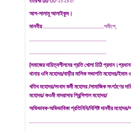
তারিখঃ 00
-00-২০২৪ইং
আস-সালামু আলাইকুম।
মান
নীয়
....................................................সমীপে,
..................................................................
..................................................................
(সমাজের দায়িত্বশীলদের প্রতি খোলা চিঠি প্রদান।প্রধা
থানার ওসি মহোদয়/বাড়ীর মালিক সভাপতি মহোদয়/ইমাম 
খতিব মহোদয়/সংবাদ কর্মী মহোদয় /সামাজিক সংগঠণের দায়িত
মহোদয়/ কওমী মাদরাসার প্রিন্সিপাল মহোদয়/
অভিভাবক-অভিভাবিকা প্রতিনিধি/বিশিষ্ট দানবীর মহোদয়
......................................................................................