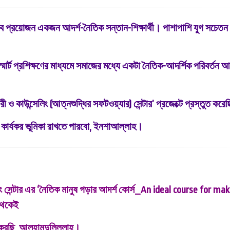
অতিব প্রয়োজন একজন আদর্শ-নৈতিক সন্তান-শিক্ষার্থী। পাশাপাশি যুগ সচেতন 
র্ট প্রশিক্ষণের মাধ্যমে সমাজের মধ্যে একটা নৈতিক-আদর্শিক পরিবর্তন 
রেরী ও
কাউন্সেলিং (আত্নশুদ্ধির সফটওয়্যার) সেন্টার’ প্রজেক্টে প্রস্তুত করে
 কার্যকর ভূমিকা রাখতে পারবো, ইনশাআল্লাহ।
 সেন্টার এর ‘
নৈতিক মানুষ গড়ার আদর্শ কোর্স_An ideal course for ma
 থেকেই
া করছি, আলহামদুলিল্লাহ।