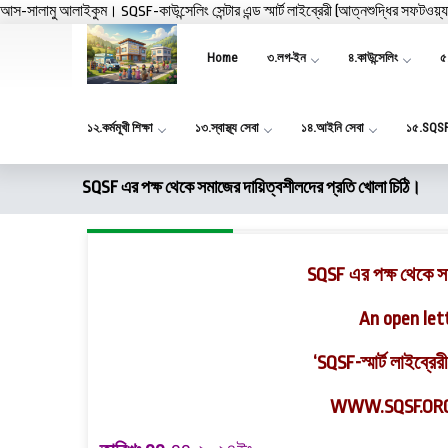
আস-সালামু আলাইকুম। SQSF-কাউন্সেলিং সেন্টার এন্ড স্মার্ট লাইব্রেরী (আত্নশুদ্ধির সফটওয়্
Home
৩.লগ-ইন
৪.কাউন্সেলিং
৫.
১২.কর্মমূখী শিক্ষা
১৩.স্বাস্থ্য সেবা
১৪.আইনি সেবা
১৫.SQS
SQSF এর পক্ষ থেকে সমাজের দায়িত্বশীলদের প্রতি খোলা চিঠি।
SQSF
এর পক্ষ থেকে সম
An open let
‘SQSF-স্মার্ট লাইব্রে
WWW.SQSF.OR