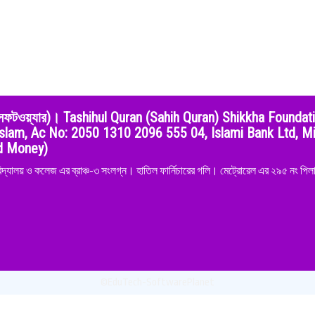
শুদ্ধির সফটওয়্যার)। Tashihul Quran (Sahih Quran) Shikkha Foundat
slam, Ac No: 2050 1310 2096 555 04, Islami Bank Ltd, Mi
nd Money)
িদ্যালয় ও কলেজ এর ব্রাঞ্চ-৩ সংলগ্ন। হাতিল ফার্নিচারের গলি। মেট্রোরেল এর ২৯৫ নং পিলার
©EduTech-SoftwarePlanet