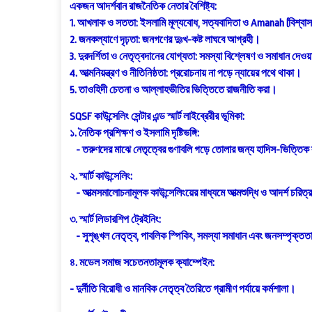
একজন আদর্শবান রাজনৈতিক নেতার বৈশিষ্ট্য:
1. আখলাক ও সততা: ইসলামি মূল্যবোধ, সত্যবাদিতা ও Amanah (বিশ্ব
2. জনকল্যাণে দৃঢ়তা: জনগণের দুঃখ-কষ্ট লাঘবে আগ্রহী।
3. দুরদর্শিতা ও নেতৃত্বদানের যোগ্যতা: সমস্যা বিশ্লেষণ ও সমাধান দেও
4. আত্মনিয়ন্ত্রণ ও নীতিনিষ্ঠতা: প্ররোচনায় না পড়ে ন্যায়ের পথে থাকা।
5. তাওহিদী চেতনা ও আল্লাহভীতির ভিত্তিতে রাজনীতি করা।
SQSF কাউন্সেলিং সেন্টার এন্ড স্মার্ট লাইব্রেরীর ভূমিকা:
১. নৈতিক প্রশিক্ষণ ও ইসলামি দৃষ্টিভঙ্গি:
- তরুণদের মাঝে নেতৃত্বের গুণাবলি গড়ে তোলার জন্য হাদিস-ভিত্তিক
২. স্মার্ট কাউন্সেলিং:
- আত্মসমালোচনামূলক কাউন্সেলিংয়ের মাধ্যমে আত্মশুদ্ধি ও আদর্শ চরিত
৩. স্মার্ট লিডারশিপ ট্রেইনিং:
- সুশৃঙ্খল নেতৃত্ব, পাবলিক স্পিকিং, সমস্যা সমাধান এবং জনসম্পৃক্ততা
৪. মডেল সমাজ সচেতনতামূলক ক্যাম্পেইন:
- দুর্নীতি বিরোধী ও মানবিক নেতৃত্ব তৈরিতে গ্রামীণ পর্যায়ে কর্মশালা।