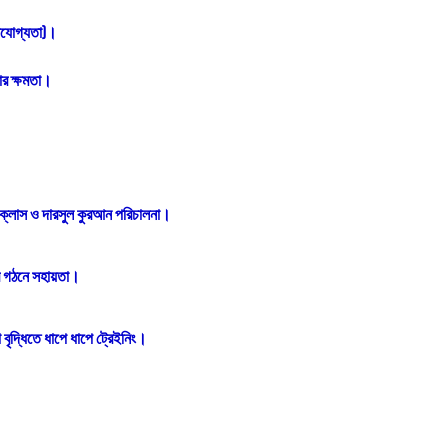
াসযোগ্যতা)।
য়ার ক্ষমতা।
 ক্লাস ও দারসুল কুরআন পরিচালনা।
্র গঠনে সহায়তা।
 বৃদ্ধিতে ধাপে ধাপে ট্রেইনিং।