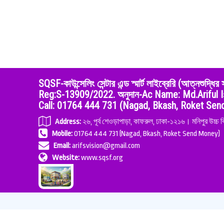
SQSF-কাউন্সেলিং সেন্টার এন্ড স্মার্ট লাইব্রেরি (আত্ন
Reg:S-13909/2022. অনুদান-Ac Name: Md.Ariful I
Call: 01764 444 731 (Nagad, Bkash, Roket Se
Address:
২৬, পূর্ব শেওড়াপাড়া, কাফরুল, ঢাকা-১২১৬। মনিপুর উচ্চ ব
Mobile:
01764 444 731 (Nagad, Bkash, Roket Send Money)
Email:
arifsvision@gmail.com
Website:
www.sqsf.org