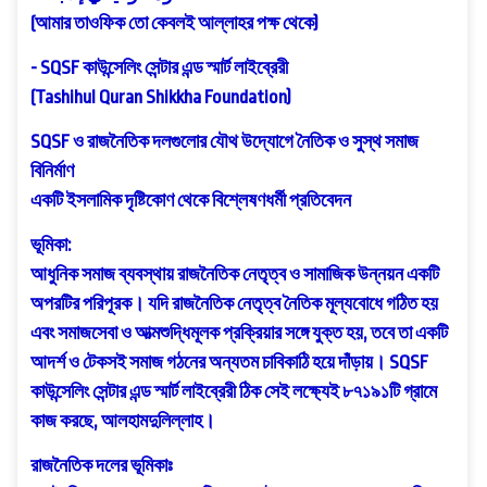
(আমার তাওফিক তো কেবলই আল্লাহর পক্ষ থেকে)
- SQSF কাউন্সেলিং সেন্টার এন্ড স্মার্ট লাইব্রেরী
(Tashihul Quran Shikkha Foundation)
SQSF ও রাজনৈতিক দলগুলোর যৌথ উদ্যোগে নৈতিক ও সুস্থ সমাজ
বিনির্মাণ
একটি ইসলামিক দৃষ্টিকোণ থেকে বিশ্লেষণধর্মী প্রতিবেদন
ভূমিকা:
আধুনিক সমাজ ব্যবস্থায় রাজনৈতিক নেতৃত্ব ও সামাজিক উন্নয়ন একটি
অপরটির পরিপূরক। যদি রাজনৈতিক নেতৃত্ব নৈতিক মূল্যবোধে গঠিত হয়
এবং সমাজসেবা ও আত্মশুদ্ধিমূলক প্রক্রিয়ার সঙ্গে যুক্ত হয়, তবে তা একটি
আদর্শ ও টেকসই সমাজ গঠনের অন্যতম চাবিকাঠি হয়ে দাঁড়ায়। SQSF
কাউন্সেলিং সেন্টার এন্ড স্মার্ট লাইব্রেরী ঠিক সেই লক্ষ্যেই ৮৭১৯১টি গ্রামে
কাজ করছে, আলহামদুলিল্লাহ।
রাজনৈতিক দলের ভূমিকাঃ