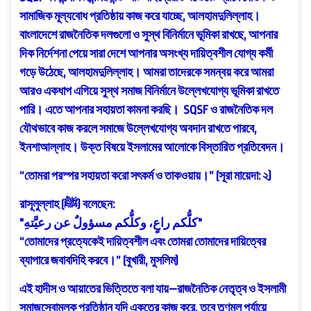
সামাজিক মূল্যবোধ প্রতিষ্ঠায় কাজ করে যাচ্ছে, আলহামদুলিল্লাহ।
বাংলাদেশে রাজনৈতিক দলগুলো ও সুস্থ বিনির্মানে ভূমিকা রাখছে, আপনার
দিক নির্দেশনা পেয়ে সারা দেশে আপনার অসংখ্য দায়িত্বশীল যোগ্য কর্মী
গড়ে উঠেছে, আলহামদুলিল্লাহ। আমরা তাদেরকে সমন্বয় করে আমরা
আরও একধাপ এগিয়ে সুস্থ সমাজ বিনির্মানে উল্লেখযোগ্য ভূমিকা রাখতে
পারি। এতে আপনার সহায়তা কামনা করছি। SQSF ও রাজনৈতিক দল
যৌথভাবে কাজ করলে সমাজে উল্লেখযোগ্য অবদান রাখতে পারবে,
ইনশাআল্লাহ। উক্ত বিষয়ে ইসলামের আলোকে বিস্তারিত প্রতিবেদন।
“তোমরা পরস্পর সহায়তা করো সৎকর্ম ও তাকওয়ায়।” (সূরা মায়েদা: ২)
রাসূলুল্লাহ (ﷺ) বলেছেন:
"كلُّكم راعٍ، وكلُّكم مسؤولٌ عن رعيَّتهِ"
“তোমাদের প্রত্যেকেই দায়িত্বশীল এবং তোমরা তোমাদের দায়িত্বের
ব্যাপারে জবাবদিহি করবে।” (বুখারী, মুসলিম)
এই হাদীস ও আয়াতের ভিত্তিতে বলা যায়—রাজনৈতিক নেতৃত্ব ও ইসলামী
সমাজসেবামূলক প্রতিষ্ঠান যদি একত্রে কাজ করে, তবে তৃণমূল পর্যায়ে