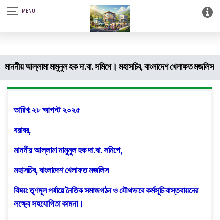
আস-সালামু আলাইকুম। SQSF-কাউন্সেলিং সেন্টার এন্ড স্মার্ট লাইব্রেরী (আত্নশুদ্ধির
সফটওয়্যার)।
মাননীয় আল্লামা মামুনুল হক দা.বা. সমিপে। মহাসচিব, বাংলাদেশ খেলাফত মজলিস
তারিখ: ২৮ আগস্ট ২০২৫
বরাবর,
মাননীয় আল্লামা মামুনুল হক দা.বা. সমিপে,
মহাসচিব, বাংলাদেশ খেলাফত মজলিস
বিষয়: তৃণমূল পর্যায়ে নৈতিক সমাজগঠন ও যৌথভাবে কর্মসূচি বাস্তবায়নের
লক্ষ্যে সহযোগিতা কামনা।