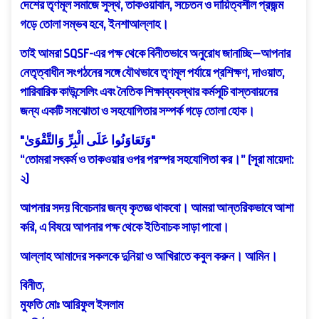
দেশের তৃণমূল সমাজে সুস্থ, তাকওয়াবান, সচেতন ও দায়িত্বশীল প্রজন্ম
গড়ে তোলা সম্ভব হবে, ইনশাআল্লাহ।
তাই আমরা SQSF-এর পক্ষ থেকে বিনীতভাবে অনুরোধ জানাচ্ছি—আপনার
নেতৃত্বাধীন সংগঠনের সঙ্গে যৌথভাবে তৃণমূল পর্যায়ে প্রশিক্ষণ, দাওয়াত,
পারিবারিক কাউন্সেলিং এবং নৈতিক শিক্ষাব্যবস্থার কর্মসূচি বাস্তবায়নের
জন্য একটি সমঝোতা ও সহযোগিতার সম্পর্ক গড়ে তোলা হোক।
"وَتَعَاوَنُوا عَلَى الْبِرِّ وَالتَّقْوَىٰ"
“তোমরা সৎকর্ম ও তাকওয়ার ওপর পরস্পর সহযোগিতা কর।” (সূরা মায়েদা:
২)
আপনার সদয় বিবেচনার জন্য কৃতজ্ঞ থাকবো। আমরা আন্তরিকভাবে আশা
করি, এ বিষয়ে আপনার পক্ষ থেকে ইতিবাচক সাড়া পাবো।
আল্লাহ আমাদের সকলকে দুনিয়া ও আখিরাতে কবুল করুন। আমিন।
বিনীত,
মুফতি মোঃ আরিফুল ইসলাম