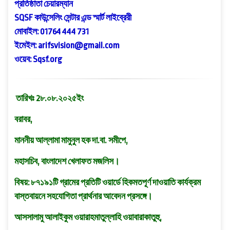
প্রতিষ্ঠাতা চেয়ারম্যান
SQSF কাউন্সেলিং সেন্টার এন্ড স্মার্ট লাইব্রেরী
মোবাইল: 01764 444 731
ইমেইল: arifsvision@gmail.com
ওয়েব: Sqsf.org
তারিখঃ 2৮.০৮.২০২৫ইং
বরাবর,
মাননীয় আল্লামা মামুনুল হক দা.বা. সমীপে,
মহাসচিব, বাংলাদেশ খেলাফত মজলিস।
বিষয়: ৮৭১৯১টি গ্রামের প্রতিটি ওয়ার্ডে হিকমতপূর্ণ দাওয়াতি কার্যক্রম
বাস্তবায়নে সহযোগিতা প্রার্থনার আবেদন প্রসঙ্গে।
আসসালামু আলাইকুম ওয়ারাহমাতুল্লাহি ওয়াবারাকাতুহু,