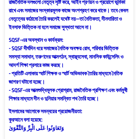
রাজনৈতিক দলগুলো নেতৃত্ব সৃষ্টি করে, আইন প্রণয়ন ও প্রয়োগে ভূমিকা
রাখে এবং সমাজের সংস্কারমূলক কাজে অংশগ্রহণ করে থাকে। তবে কেবল
নেতৃত্বের কাঠামো তৈরি করলেই যথেষ্ট নয়—তা নৈতিকতা, দীনদারিতা ও
ইনসাফ ভিত্তিক না হলে সমাজে সুস্থতা আসে না।
SQSF-এর অবস্থান ও কার্যক্রম:
- SQSF দীর্ঘদিন ধরে সমাজের নৈতিক অবক্ষয় রোধ, পরিবার ভিত্তিক
সমস্যা সমাধান, তরুণদের আত্মগঠন, স্বাস্থ্যসেবা, মানসিক কাউন্সেলিং ও
আদর্শ শিক্ষা প্রসারে কাজ করছে।
- প্রতিটি এলাকায় স্মার্ট শিক্ষক ও স্মার্ট অভিভাবক তৈরির মাধ্যমে নৈতিক
জাগরণ ঘটানো হচ্ছে।
- SQSF-এর আত্মশুদ্ধিমূলক প্রোগ্রাম, রাজনৈতিক প্রশিক্ষণ এবং কর্মমুখী
শিক্ষার মাধ্যমে দীন ও দুনিয়ার সমন্বিত পথ তৈরি হচ্ছে।
ইসলামের আলোকে সমন্বয়ের প্রয়োজনীয়তা:
কুরআনে বলা হয়েছে:
وَتَعَاوَنُوا عَلَى الْبِرِّ وَالتَّقْوَىٰ