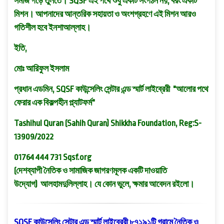
সমাজ গড়ে তুলতে। SQSF এই পথে শুধু একটি সংগঠন নয়, বরং একটি
মিশন। আপনাদের আন্তরিক সহায়তা ও অংশগ্রহণে এই মিশন আরও
গতিশীল হবে ইনশাআল্লাহ।
ইতি,
মোঃ আরিফুল ইসলাম
প্রধান এডমিন,
SQSF কাউন্সেলিং সেন্টার এন্ড স্মার্ট লাইব্রেরী "আলোর পথে
ফেরার এক বিকল্পহীন প্ল্যাটফর্ম"
Tashihul Quran (Sahih Quran) Shikkha Foundation, Reg:S-
13909/2022
01764 444 731 Sqsf.org
(দেশব্যাপী নৈতিক ও সামাজিক জাগরণমূলক একটি দাওয়াতি
উদ্যোগ) আলহামদুলিল্লাহ। যে কোন ভুলে, ক্ষমার আবেদন রইলো।
SQSF কাউন্সেলিং সেন্টার এন্ড স্মার্ট লাইব্রেরী ৮৭১৯১টি গ্রামে নৈতিক ও