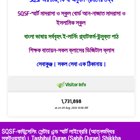
SQSF এর চার্জ, ফি বা অনুদান প্রদানের তথ্য
SQSF-স্মার্ট মাদরাসা ও স্কুল বোর্ড
আন-নাজাত মাদরাসা ও
ইসলামিক স্কুল
বাংলা ভাষায় সর্ববৃহৎ ই-লার্নিং প্ল্যাটফর্ম-উন্মুক্ত পাঠ
শিক্ষক বাতায়ন-সকল ক্লাসের ডিজিটাল ক্লাস
সেবাকুঞ্জ। সকল সেবা এক ঠিকানায়।
Visitor Info
1,731,898
as on 09 Aug, 2026 10:58 AM
SQSF-কাউন্সেলিং সেন্টার এন্ড স্মার্ট লাইব্রেরি (আত্নশুদ্ধির
সফটওয়্যার)। Tashihul Quran (Sahih Quran) Shikkha