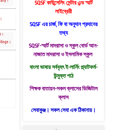
otany।
SQSF কাউন্সেলিং সেন্টার এন্ড স্মার্ট
লাইব্রেরী
র।
SQSF এর চার্জ, ফি বা অনুদান প্রদানের
তথ্য
্র।
llege।
SQSF-স্মার্ট মাদরাসা ও স্কুল বোর্ড
আন-
নাজাত মাদরাসা ও ইসলামিক স্কুল
বাংলা ভাষায় সর্ববৃহৎ ই-লার্নিং প্ল্যাটফর্ম-
উন্মুক্ত পাঠ
শিক্ষক বাতায়ন-সকল ক্লাসের ডিজিটাল
ক্লাস
সেবাকুঞ্জ। সকল সেবা এক ঠিকানায়।