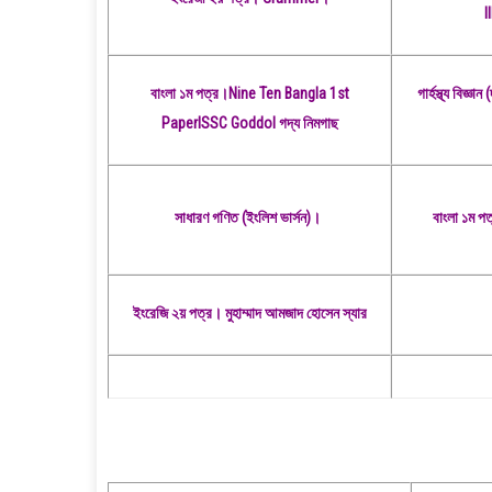
l
বাংলা ১ম পত্র।Nine Ten Bangla 1st
গার্হস্থ্য বি
PaperlSSC Goddol গদ্য নিমগাছ
সাধারণ গণিত (ইংলিশ ভার্সন)।
বাংলা ১ম 
ইংরেজি ২য় পত্র। মুহাম্মাদ আমজাদ হোসেন স্যার