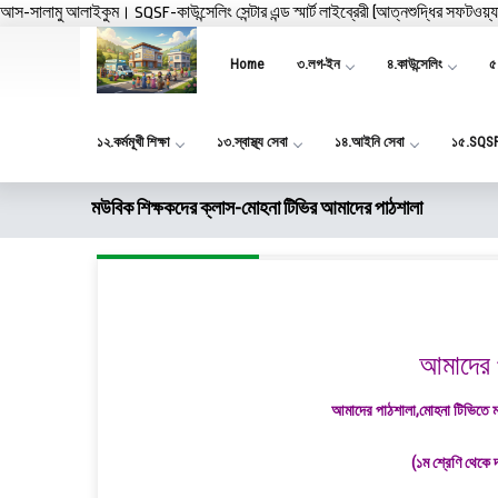
আস-সালামু আলাইকুম। SQSF-কাউন্সেলিং সেন্টার এন্ড স্মার্ট লাইব্রেরী (আত্নশুদ্ধির সফটওয়্
Home
৩.লগ-ইন
৪.কাউন্সেলিং
৫.
১২.কর্মমূখী শিক্ষা
১৩.স্বাস্থ্য সেবা
১৪.আইনি সেবা
১৫.SQS
মউবিক শিক্ষকদের ক্লাস-মোহনা টিভির আমাদের পাঠশালা
আমাদের 
আমাদের পাঠশালা,মোহনা টিভিতে মন
(১ম শ্রেণি থেকে 