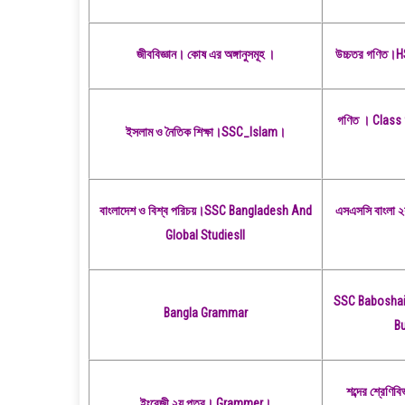
জীববিজ্ঞান। কোষ এর অঙ্গানুসমূহ ।
উচ্চতর গণিত।
গণিত । Class 9
ইসলাম ও নৈতিক শিক্ষা।SSC_Islam।
বাংলাদেশ ও বিশ্ব পরিচয়।SSC Bangladesh And
এসএসসি বাংলা ২
Global Studiesll
SSC Baboshai U
Bangla Grammar
Bu
শব্দের শ্রেণিবি
ইংরেজী ২য় পত্র। Grammer।