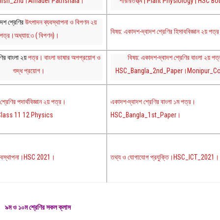
lish_2nd।Amader Pathshala।
শারীরতত্ত্ব | Plant Physiology | HSC B
াদশ শ্রেণির
উৎপাদন ব্যবস্থাপনা ও বিপণন ২য়
বিষয়: একাদশ-দ্বাদশ শ্রেণির হিসাববিজ্ঞান ২য় পত্
পত্র।অধ্যায়:৩ ( বিপণন)।
ণির বাংলা ২য়
পত্র। বাংলা ভাষার অপপ্রয়োগ ও
বিষয়: একাদশ-দ্বাদশ শ্রেণির বাংলা
২য় পত
শুদ্ধ প্রয়োগ।
HSC_Bangla_2nd_Paper।Monipur_Co
্রেণির পদার্থবিজ্ঞান ২য় পত্র।
একাদশ-দ্বাদশ শ্রেণির বাংলা ১ম পত্র।
ass 11 12 Physics
HSC_Bangla_1st_Paper।
ব্যবস্থাপনা।HSC 2021।
তথ্য ও যোগাযোগ প্রযুক্তি।HSC_ICT_2021।
৯ম ও ১০ম শ্রেণির সকল ক্লাস