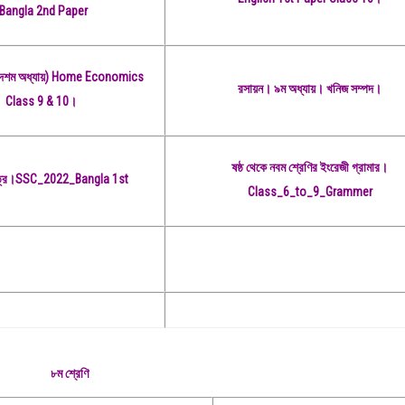
lBangla 2nd Paper
জ্ঞান (দশম অধ্যায়) Home Economics
রসায়ন। ৯ম অধ্যায়। খনিজ সম্পদ।
Class 9 & 10।
ষষ্ঠ থেকে নবম শ্রেণির ইংরেজী গ্রামার।
পত্র।SSC_2022_Bangla 1st
Class_6_to_9_Grammer
৮ম শ্রেণি