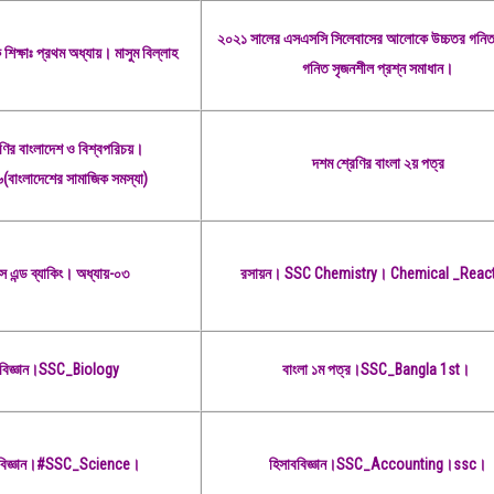
২০২১ সালের এসএসসি সিলেবাসের আলোকে উচ্চতর গনি
শিক্ষাঃ প্রথম অধ্যায়।
মাসুম বিল্লাহ
গনিত সৃজনশীল প্রশ্ন সমাধান।
ণির বাংলাদেশ ও বিশ্বপরিচয়।
দশম শ্রেণির বাংলা ২য় পত্র
৬(বাংলাদেশের সামাজিক সমস্যা)
ন্স এন্ড ব্যাকিং। অধ্যায়-০৩
রসায়ন। SSC Chemistry। Chemical _Reac
বিজ্ঞান।SSC_Biology
বাংলা ১ম পত্র।SSC_Bangla 1st।
বিজ্ঞান।
#SSC_Science
।
হিসাববিজ্ঞান।SSC_Accounting।ssc।