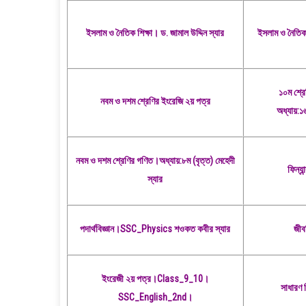
ইসলাম ও নৈতিক শিক্ষা। ড. জামাল উদ্দিন স্যার
ইসলাম
ও নৈতিক 
১০ম শ্রে
নবম ও দশম শ্রেণির ইংরেজি ২য় পত্র
অধ্যায়:১
নবম ও দশম শ্রেণির গণিত।অধ্যায়:৮ম (বৃত্ত)
মেহেদী
ফিন্যা
স্যার
পদার্থবিজ্ঞান।SSC_Physics
শওকত কবীর স্যার
জীব
ইংরেজী ২য় পত্র।Class_9_10।
সাধারণ 
SSC_English_2nd।