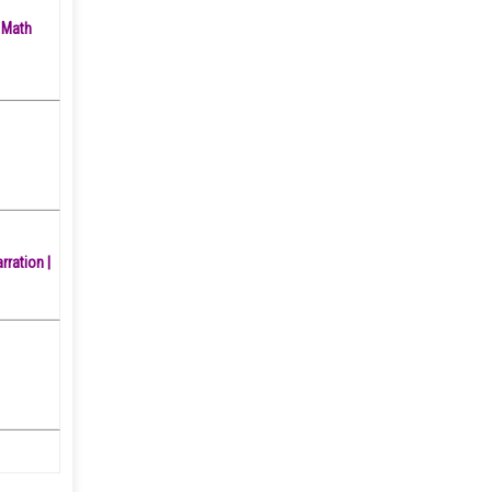
8 Math
rration |