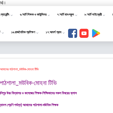
যার)।
প্যারেন্টিং
৬.স্মার্ট শিক্ষক ও কাউন্সিলর
৭.স্মার্ট মাদ-স্কুল
৮.স্মার্ট লাইব্রেরী
F
১৬.রাজনৈতিক প্রশিক্ষণ
১৭.আদর্শ গ্রাম
আমাদের পাঠশালা_মউবিক-মোহনা টিভি
পাঠশালা_মউবিক-মোহনা টিভি
িপুর উচ্চ বিদ্যালয় ও কলেজের শিক্ষক-শিক্ষিকাদের সকল বিষয়ের ক্লাস
দ্বাদশ শ্রেণি পর্যন্ত) আমাদের পাঠশালা-মউবিক শিক্ষক