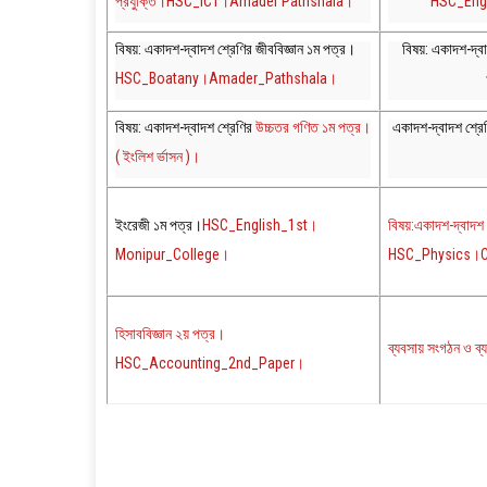
প্রযুক্তি।HSC_ICT।Amader Pathshala।
HSC_Eng
বিষয়: একাদশ-দ্বাদশ শ্রেণির জীববিজ্ঞান ১ম পত্র।
বিষয়: একাদশ-দ্ব
HSC_Boatany।Amader_Pathshala।
বিষয়: একাদশ-দ্বাদশ শ্রেণির
উচ্চতর গণিত ১ম পত্র।
একাদশ-দ্বাদশ শ্রে
( ইংলিশ র্ভাসন )।
ইংরেজী ১ম পত্র।
HSC_English_1st।
বিষয়:একাদশ-দ্বাদশ শ
Monipur_College।
HSC_Physics।Cl
হিসাববিজ্ঞান ২য় পত্র।
ব্যবসায় সংগঠন ও 
HSC_Accounting_2nd_Paper।