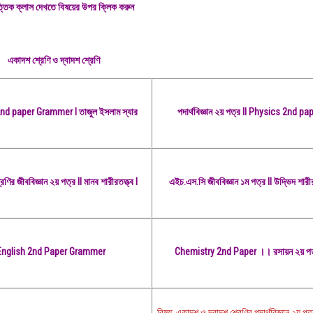
্তিক ক্লাস দেখতে বিষয়ের উপর ক্লিক করুন
একাদশ শ্রেণি ও দ্বাদশ শ্রেণি
2nd paper Grammer
I তাজুল ইসলাম স্যার
পদার্থবিজ্ঞান ২য় পত্র II Physics 2nd pap
ণির জীববিজ্ঞান ২য় পত্র II মানব শারীরতত্ত্ব I
এইচ.এস.সি জীববিজ্ঞান ১ম পত্র II উদ্ভিদ শারীরত
nglish 2nd Paper Grammer
Chemistry 2nd Paper ।। রসায়ন ২য় পত
বিষয়: একাদশ ও দ্বাদশ শ্রেণির পদার্থবিজ্ঞান ২য় প