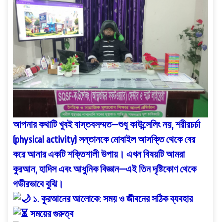
আপনার কথাটি খুবই বাস্তবসম্মত—শুধু কাউন্সেলিং নয়, শরীরচর্চা
(physical activity) সন্তানকে মোবাইল আসক্তি থেকে বের
করে আনার একটি শক্তিশালী উপায়। এখন বিষয়টি আমরা
কুরআন, হাদিস এবং আধুনিক বিজ্ঞান—এই তিন দৃষ্টিকোণ থেকে
গভীরভাবে বুঝি।
১. কুরআনের আলোকে: সময় ও জীবনের সঠিক ব্যবহার
সময়ের গুরুত্ব