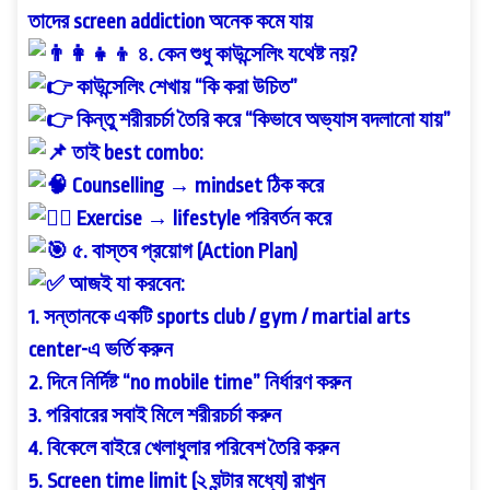
তাদের screen addiction অনেক কমে যায়
৪. কেন শুধু কাউন্সেলিং যথেষ্ট নয়?
কাউন্সেলিং শেখায় “কি করা উচিত”
কিন্তু শরীরচর্চা তৈরি করে “কিভাবে অভ্যাস বদলানো যায়”
তাই best combo:
Counselling → mindset ঠিক করে
Exercise → lifestyle পরিবর্তন করে
৫. বাস্তব প্রয়োগ (Action Plan)
আজই যা করবেন:
1. সন্তানকে একটি sports club / gym / martial arts
center-এ ভর্তি করুন
2. দিনে নির্দিষ্ট “no mobile time” নির্ধারণ করুন
3. পরিবারের সবাই মিলে শরীরচর্চা করুন
4. বিকেলে বাইরে খেলাধুলার পরিবেশ তৈরি করুন
5. Screen time limit (২ ঘন্টার মধ্যে) রাখুন