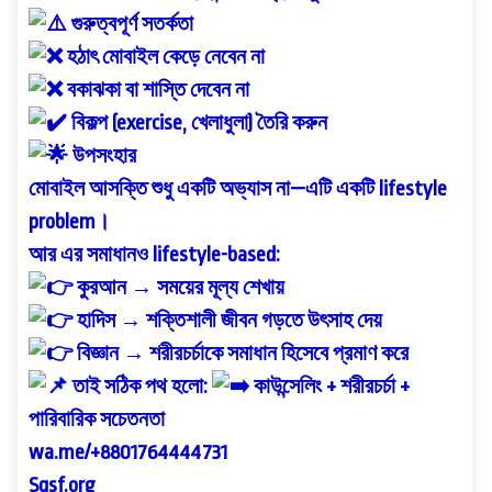
গুরুত্বপূর্ণ সতর্কতা
হঠাৎ মোবাইল কেড়ে নেবেন না
বকাঝকা বা শাস্তি দেবেন না
বিকল্প (exercise, খেলাধুলা) তৈরি করুন
উপসংহার
মোবাইল আসক্তি শুধু একটি অভ্যাস না—এটি একটি lifestyle
problem।
আর এর সমাধানও lifestyle-based:
কুরআন → সময়ের মূল্য শেখায়
হাদিস → শক্তিশালী জীবন গড়তে উৎসাহ দেয়
বিজ্ঞান → শরীরচর্চাকে সমাধান হিসেবে প্রমাণ করে
তাই সঠিক পথ হলো:
কাউন্সেলিং + শরীরচর্চা +
পারিবারিক সচেতনতা
wa.me/+8801764444731
Sqsf.org