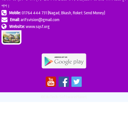
পাশ।
Mobile:
01764 444 731 (Nagad, Bkash, Roket Send Money)
Email:
arifsvision@gmail.com
Website:
www.sqsf.org
©EduTech-SoftwarePlanet