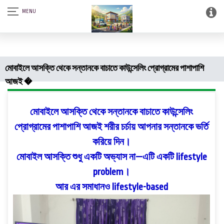
আস-সালামু আলাইকুম। SQSF-কাউন্সেলিং সেন্টার এন্ড স্মার্ট লাইব্রেরী (আত্নশুদ্ধির
সফটওয়্যার)।
মোবাইলে আসক্তি থেকে সন্তানকে বাচাতে কাউন্সেলিং প্রোগ্রামের পাশাপাশি
আজই �
মোবাইলে আসক্তি থেকে সন্তানকে বাচাতে কাউন্সেলিং
প্রোগ্রামের পাশাপাশি আজই শরীর চর্চায় আপনার সন্তানকে ভর্তি
করিয়ে দিন।
মোবাইল আসক্তি শুধু একটি অভ্যাস না—এটি একটি lifestyle
problem।
আর এর সমাধানও lifestyle-based