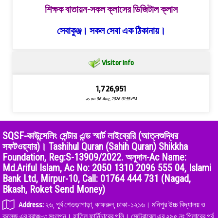
শিক্ষক বাতায়ন-সকল ক্লাসের ডিজিটাল ক্লাস
সেবাকুঞ্জ। সকল সেবা এক ঠিকানায়।
Visitor Info
1,726,951
as on 06 Aug, 2026 01:55 PM
SQSF-কাউন্সেলিং সেন্টার এন্ড স্মার্ট লাইব্রেরি (আত্নশুদ্ধির
সফটওয়্যার)। Tashihul Quran (Sahih Quran) Shikkha
Foundation, Reg:S-13909/2022. অনুদান-Ac Name:
Md.Ariful Islam, Ac No: 2050 1310 2096 555 04, Islami
Bank Ltd, Mirpur-10, Call: 01764 444 731 (Nagad,
Bkash, Roket Send Money)
Address:
২৬, পূর্ব শেওড়াপাড়া, কাফরুল, ঢাকা-১২১৬। মনিপুর উচ্চ বিদ্যালয় ও
কলেজ এর ব্রাঞ্চ-৩ সংলগ্ন। হাতিল ফার্নিচারের গলি। মেট্রোরেল এর ২৯৫ নং পিলারের পূর্ব