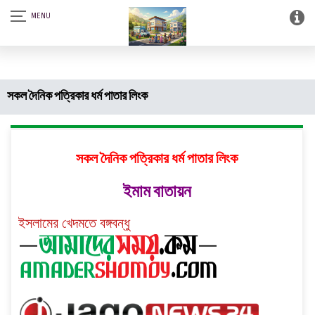
আস-সালামু আলাইকুম। SQSF-কাউন্সেলিং সেন্টার এন্ড স্মার্ট লাইব্রেরী (আত্নশুদ্ধির
সফটওয়্যার)।
সকল দৈনিক পত্রিকার ধর্ম পাতার লিংক
সকল দৈনিক পত্রিকার ধর্ম পাতার লিংক
ইমাম বাতায়ন
ইসলামের খেদমতে বঙ্গবন্ধু