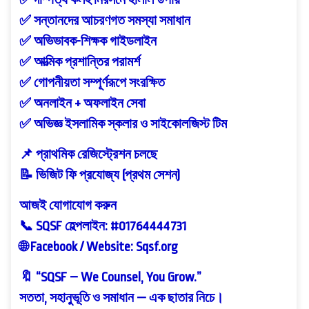
✅ দাম্পত্য কলহ নিরসনে হালাল উপায়
✅ সন্তানদের আচরণগত সমস্যা সমাধান
✅ অভিভাবক-শিক্ষক গাইডলাইন
✅ আত্মিক প্রশান্তির পরামর্শ
✅ গোপনীয়তা সম্পূর্ণরূপে সংরক্ষিত
✅ অনলাইন + অফলাইন সেবা
✅ অভিজ্ঞ ইসলামিক স্কলার ও সাইকোলজিস্ট টিম
📌 প্রাথমিক রেজিস্ট্রেশন চলছে
📝 ভিজিট ফি প্রযোজ্য (প্রথম সেশন)
আজই যোগাযোগ করুন
📞 SQSF হেল্পলাইন: #01764444731
🌐 Facebook / Website: Sqsf.org
🔖 “SQSF – We Counsel, You Grow.”
সততা, সহানুভূতি ও সমাধান — এক ছাতার নিচে।