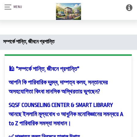
আস-সালামু আলাইকুম। SQSF-কাউন্সেলিং সেন্টার এন্ড স্মার্ট লাইব্রেরী (আত্নশুদ্ধির
সফটওয়্যার)।
সম্পর্কে শান্তি, জীবনে প্রশান্তি
🕌 "সম্পর্কে শান্তি, জীবনে প্রশান্তি"
আপনি কি পারিবারিক দ্বন্দ্ব, দাম্পত্য কলহ, সন্তানদের
অসহযোগিতা কিংবা মানসিক অস্থিরতায় ভুগছেন?
SQSF COUNSELING CENTER & SMART LIBRARY
আনছে ইসলামি মূল্যবোধ ও আধুনিক মনোবিজ্ঞানের সমন্বয়ে A
to Z পারিবারিক সমস্যা সমাধান।