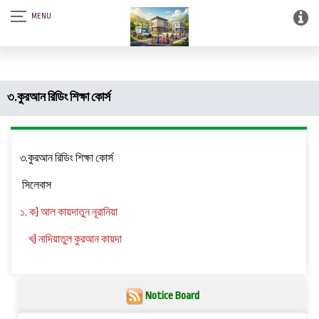
আস-সালামু আলাইকুম। SQSF-কাউন্সেলিং সেন্টার এন্ড স্মার্ট লাইব্রেরী (আত্নশুদ্ধির
সফটওয়্যার)।
৩.কুরআন রিডিং শিক্ষা কোর্স
৩.কুরআন রিডিং শিক্ষা কোর্স
সিলেবাস
১. ক) আল কায়দাতুন নূরানিয়া
খ)
নাদিয়াতুল কুরআন কায়দা
Notice Board