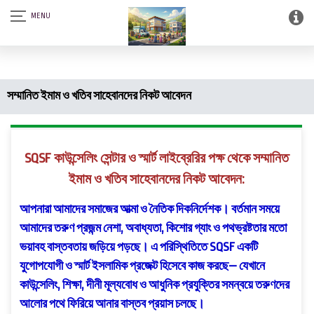
আস-সালামু আলাইকুম। SQSF-কাউন্সেলিং সেন্টার এন্ড স্মার্ট লাইব্রেরী (আত্নশুদ্ধির
সফটওয়্যার)।
সম্মানিত ইমাম ও খতিব সাহেবানদের নিকট আবেদন
SQSF কাউন্সেলিং সেন্টার ও স্মার্ট লাইব্রেরির পক্ষ থেকে সম্মানিত
ইমাম ও খতিব সাহেবানদের নিকট আবেদন:
আপনারা আমাদের সমাজের আত্মা ও নৈতিক দিকনির্দেশক। বর্তমান সময়ে
আমাদের তরুণ প্রজন্ম নেশা, অবাধ্যতা, কিশোর গ্যাং ও পথভ্রষ্টতার মতো
ভয়াবহ বাস্তবতায় জড়িয়ে পড়ছে। এ পরিস্থিতিতে SQSF একটি
যুগোপযোগী ও স্মার্ট ইসলামিক প্রজেক্ট হিসেবে কাজ করছে— যেখানে
কাউন্সেলিং, শিক্ষা, দীনী মূল্যবোধ ও আধুনিক প্রযুক্তির সমন্বয়ে তরুণদের
আলোর পথে ফিরিয়ে আনার বাস্তব প্রয়াস চলছে।