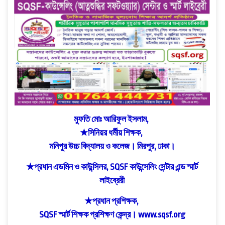
মুফতি মোঃ আরিফুল ইসলাম,
★সিনিয়র ধর্মীয় শিক্ষক,
মনিপুর উচ্চ বিদ্যালয় ও কলেজ। মিরপুর, ঢাকা।
★প্রধান এডমিন ও কাউন্সিলর, SQSF কাউন্সেলিং সেন্টার এন্ড স্মার্ট
লাইব্রেরী
★প্রধান প্রশিক্ষক,
SQSF স্মার্ট শিক্ষক প্রশিক্ষণ কেন্দ্র।
www.sqsf.org