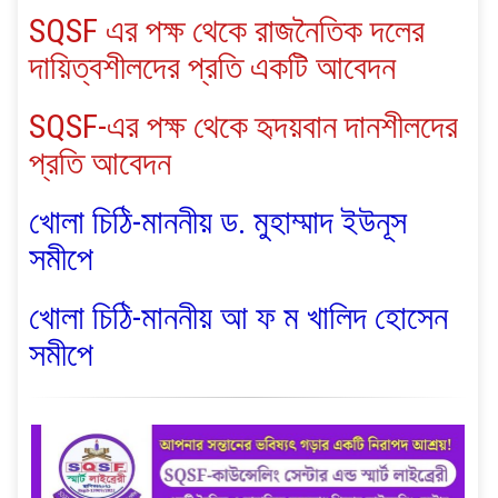
SQSF এর পক্ষ থেকে রাজনৈতিক দলের
দায়িত্বশীলদের প্রতি একটি আবেদন
SQSF-এর পক্ষ থেকে হৃদয়বান দানশীলদের
প্রতি আবেদন
খোলা চিঠি-মাননীয় ড. মুহাম্মাদ ইউনূস
সমীপে
খোলা চিঠি-মাননীয় আ ফ ম খালিদ হোসেন
সমীপে