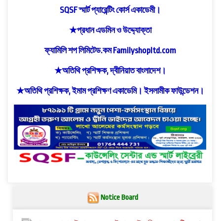
SQSF স্মার্ট প্যারেন্টিং কোর্স একাডেমী।
★প্রধান এডমিন ও উদ্দ্যোক্তা
ফ্যামিলি শপ লিমিটেড.কম Familyshopltd.com
★অতিথি প্রশিক্ষক, দ্বীনিয়াত বাংলাদেশ।
★অতিথি প্রশিক্ষক, ইমাম প্রশিক্ষণ একাডেমি। ইসলামীক ফাউন্ডেশন।
Notice Board