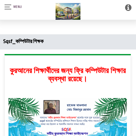
আস-সালামু আলাইকুম। SQSF-কাউন্সেলিং সেন্টার এন্ড স্মার্ট লাইব্রেরী (আত্নশুদ্ধির
সফটওয়্যার)।
Sqsf_কম্পিউটার শিক্ষক
কুরআনের শিক্ষার্থীদের জন্য ফ্রি কম্পিউটার শিক্ষার
ব্যবস্থা রয়েছে।