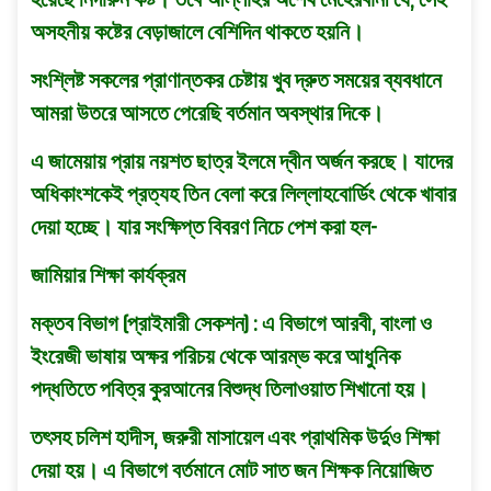
হয়েছে নিদারুন কষ্ট। তবে আল্লাহর অশেষ মেহেরবানী যে, সেই
অসহনীয় কষ্টের বেড়াজালে বেশিদিন থাকতে হয়নি।
সংশ্লিষ্ট সকলের প্রাণান্তকর চেষ্টায় খুব দ্রুত সময়ের ব্যবধানে
আমরা উতরে আসতে পেরেছি বর্তমান অবস্থার দিকে।
এ জামেয়ায় প্রায় নয়শত ছাত্র ইলমে দ্বীন অর্জন করছে। যাদের
অধিকাংশকেই প্রত্যহ তিন বেলা করে লিল্লাহবাের্ডিং থেকে খাবার
দেয়া হচ্ছে। যার সংক্ষিপ্ত বিবরণ নিচে পেশ করা হল-
জামিয়ার শিক্ষা কার্যক্রম
মক্তব বিভাগ (প্রাইমারী সেকশন) : এ বিভাগে আরবী, বাংলা ও
ইংরেজী ভাষায় অক্ষর পরিচয় থেকে আরম্ভ করে আধুনিক
পদ্ধতিতে পবিত্র কুরআনের বিশুদ্ধ তিলাওয়াত শিখানাে হয়।
তৎসহ চলিশ হাদীস, জরুরী মাসায়েল এবং প্রাথমিক উর্দুও শিক্ষা
দেয়া হয়। এ বিভাগে বর্তমানে মােট সাত জন শিক্ষক নিয়ােজিত