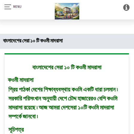
আস-সালামু আলাইকুম। SQSF-কাউন্সেলিং সেন্টার এন্ড স্মার্ট লাইব্রেরী (আত্নশুদ্ধির
সফটওয়্যার)।
বাংলাদেশের সেরা ১০ টি কওমী মাদরাসা
বাংলাদেশের সেরা ১০ টি কওমী মাদরাসা
কওমী মাদরাসা
প্রিয় পাঠক! দেশের শিক্ষাব্যবস্থায় কওমি একটি ধারা চলমান ৷
সরকারি পরিসংখান অনুযায়ী দেশে চৌদ্দ হাজারেরও বেশি কওমি
মাদরাসা রয়েছে ৷ আজ আমরা দেশসেরা ১০টি কওমি মাদরাসা
সম্পর্কে জানবো ৷
সূচিপত্র