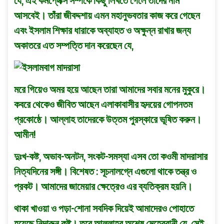
যে, এই কমপ্লেক্স সম্পর্কে কিছু লিখতে গেলে তাদের নাম
আসবেই। তাঁরা জীবদ্দশায় এমন মহানুভবতার কাজ করে গেছেন
এবং ইসলাম শিক্ষার ধারাকে অব্যাহত ও অক্ষুন্ন রাখার জন্য
অকাতরে এত সম্পত্তি দান করেছেন যে,
মরে গিয়েও অমর হয়ে আছেন তারা আমাদের সবার মনের মুকুরে।
কবরে থেকেও জীবিত আছেন এলাকাবাসীর হৃদয়ের গােপনতম
প্রকোষ্ঠে। আল্লাহ তাদেরকে উত্তম পুরস্কারে ভূষিত করুন।
আমীন!
দুঃখ-কষ্ট, অভাব-অনটন, সংকট-সমস্যা এসব তাে কওমী মাদরাসার
নিত্যদিনের সঙ্গী। বিশেষত : সূচনালগ্নে এগুলাে থাকে তন্ত্র ও
প্রকট। আমাদের জামেয়ার ক্ষেত্রেও এর ব্যতিক্রম হয়নি।
থাকা খাওয়া ও পড়া-শােনা সবদিক দিয়েই আমাদেরও পোহাতে