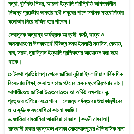
বন্যা, ঘূর্ণিঝড় সিডর, আয়লা ইত্যাদি পরিস্থিতি আপদকালীন
নিজস্ব প্রচেষ্টায় অসহায় দুখী মানুষের পাশে সর্বাত্মক সহযােগিতার
মনােভাব নিয়ে হাজির হয়ে থাকেন।
সেবামূলক অন্যান্য কার্যক্রমঃ আগ্রহী, কর্মঠ, ছাত্র ও
জনসাধারণের উপকারার্থে বিভিন্ন সময় ইসলাহী মজলিস, কেরাত,
নাহু, সরফ, মুয়াল্লিাম ইত্যাদি প্রশিক্ষণের আয়ােজন করা হয়ে
থাকে।
মােটকথা প্রতিষ্ঠালগ্ন থেকে জামিয়া নূরিয়া ইসলামিয়া সার্বিক দিক
বিবেচনায় শিক্ষা, সেবা ও সমাজ গঠনের এক মহৎ পরিকল্পনার নাম।
আগামীতেও জামিয়া উত্তরােত্তর তা অভিষ্ট লক্ষপানে দৃঢ়
প্রত্যয়ে এগিয়ে যেতে পারে। সেজন্য সর্বস্তরের শুভাকাঙ্খীদের
এ ও সূৰ্বাত্মক সহযােগিতা কামনা করছি।
৬. জামিয়া রাহমানিয়া আরাবিয়া মাদরাসা ( কওমী মাদরাসা )
রাজধানী ঢাকার ব্যস্ততম এলাকা মোহাম্মাদপুরের ঐতিহাসিক সাত