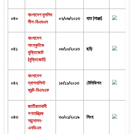
বাংলাদেশ মুসলিম
০৪০
০২/০৬/২০১৩
হাত (পাঞ্জা)
লীগ-বিএমএল
বাংলাদেশ
সাংস্কৃতিক
০৪১
০৮/১০/২০১৩
ছড়ি
মুক্তিজোট
(মুক্তিজোট)
বাংলাদেশ
০৪২
ন্যাশনালিস্ট
১৮/১১/২০১৩
টেলিভিশন
ফ্রন্ট-বিএনএফ
জাতীয়তাবাদী
গণতান্ত্রিক
০৪৩
৩০/০১/২০১৯
সিংহ
আন্দোলন-
এনডিএম