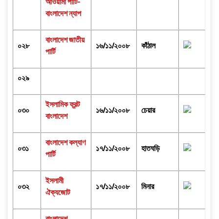
আওয়ামী পার্টি-
বাংলাদেশ ন্যাপ
বাংলাদেশ জাতীয়
০২৮
১৬/১১/২০০৮
কাঁঠাল
পার্টি
০২৯
ইসলামিক ফ্রন্ট
০৩০
১৬/১১/২০০৮
চেয়ার
বাংলাদেশ
বাংলাদেশ কল্যাণ
০৩১
১৭/১১/২০০৮
হাতঘড়ি
পার্টি
ইসলামী
০৩২
১৭/১১/২০০৮
মিনার
ঐক্যজোট