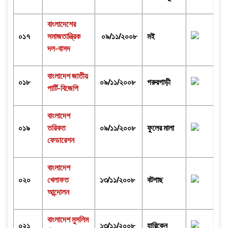
বাংলাদেশের
০১৭
সমাজতান্ত্রিক
০৯/১১/২০০৮
মই
দল-বাসদ
বাংলাদেশ জাতীয়
০১৮
০৯/১১/২০০৮
গরুরগাড়ী
পার্টি-বিজেপি
বাংলাদেশ
০১৯
তরিকত
০৯/১১/২০০৮
ফুলের মালা
ফেডারেশন
বাংলাদেশ
০২০
খেলাফত
১৩/১১/২০০৮
বটগাছ
আন্দোলন
বাংলাদেশ মুসলিম
০২১
১৩/১১/২০০৮
হারিকেন