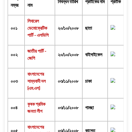
নিবন্ধন তারিখ
প্রতীকের নাম
প্রতীক
নম্বর
নাম
লিবারেল
০০১
ডেমোক্রেটিক
২০/১০/২০০৮
ছাতা
পার্টি - এলডিপি
জাতীয় পার্টি -
০০২
২০/১০/২০০৮
বাইসাইকেল
জেপি
বাংলাদেশের
০০৩
সাম্যবাদী দল
০৩/১১/২০০৮
চাকা
(এম.এল)
কৃষক শ্রমিক
০০৪
০৩/১১/২০০৮
গামছা
জনতা লীগ
বাংলাদেশের
০০৫
০৩/১১/২০০৮
কাস্তে