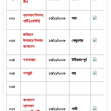
লীগ
ন্যাশনাল পিপলস্‌
০২২
১৩/১১/২০০৮
আম
পার্টি (এনপিপি)
জমিয়তে
০২৩
উলামায়ে ইসলাম
১৩/১১/২০০৮
খেজুরগাছ
বাংলাদেশ
০২৪
গণফোরাম
১৩/১১/২০০৮
উদীয়মান সূর্য
০২৫
গণফ্রন্ট
১৩/১১/২০০৮
মাছ
০২৬
বাংলাদেশ
ন্যাশনাল
০২৭
১৩/১১/২০০৮
গাভী