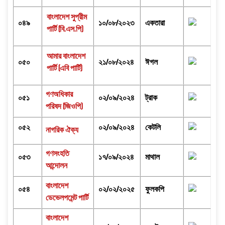
বাংলাদেশ সুপ্রীম
০৪৯
১০/০৮/২০২৩
একতারা
পার্টি (বি.এস.পি)
আমার বাংলাদেশ
০৫০
২১/০৮/২০২৪
ঈগল
পার্টি (এবি পার্টি)
গণঅধিকার
০৫১
০২/০৯/২০২৪
ট্রাক
পরিষদ (জিওপি)
০৫২
০২/০৯/২০২৪
কেটলি
নাগরিক ঐক্য
গণসংহতি
০৫৩
১৭/০৯/২০২৪
মাথাল
আন্দোলন
বাংলাদেশ
০৫৪
০২/০২/২০২৫
ফুলকপি
ডেভেলপমেন্ট পার্টি
বাংলাদেশ