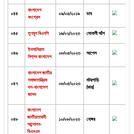
বাংলাদেশ
০৪৪
০৯/০৫/২০১৯
ডাব
কংগ্রেস
০৪৫
তৃণমূল বিএনপি
১৬/০২/২০২৩
সোনালী আঁশ
ইনসানিয়াত
০৪৬
০৮/০৫/২০২৩
আপেল
বিপ্লব বাংলাদেশ
বাংলাদেশ জাতীয়
সমাজতান্ত্রিক
মটরগাড়ি
০৪৭
০৮/০৫/২০২৩
দল-বাংলাদেশ
(কার)
জাসদ
বাংলাদেশ
জাতীয়তাবাদী
০৪৮
১০/০৮/২০২৩
নোঙ্গর
আন্দোলন-
বিএনএম