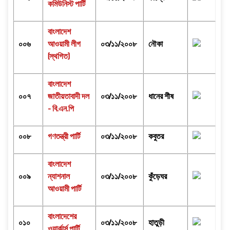
কমিউনিস্ট পার্টি
বাংলাদেশ
০০৬
আওয়ামী লীগ
০৩/১১/২০০৮
নৌকা
(স্থগিত)
বাংলাদেশ
০০৭
জাতীয়তাবাদী দল
০৩/১১/২০০৮
ধানের শীষ
- বি.এন.পি
০০৮
গণতন্ত্রী পার্টি
০৩/১১/২০০৮
কবুতর
বাংলাদেশ
০০৯
ন্যাশনাল
০৩/১১/২০০৮
কুঁড়েঘর
আওয়ামী পার্টি
বাংলাদেশের
০১০
০৩/১১/২০০৮
হাতুড়ী
ওয়ার্কার্স পার্টি