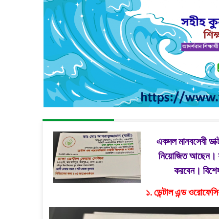
একদল মানবসেবী ডাক্ট
নিয়োজিত আছেন। যার
করবেন। বিশেষ প
১. ডেন্টাল এন্ড ওরোফেসি