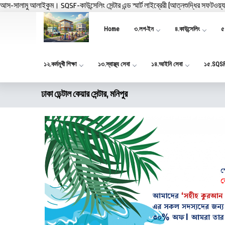
আস-সালামু আলাইকুম। SQSF-কাউন্সেলিং সেন্টার এন্ড স্মার্ট লাইব্রেরী (আত্নশুদ্ধির সফটওয়্
Home
৩.লগ-ইন
৪.কাউন্সেলিং
৫.
১২.কর্মমূখী শিক্ষা
১৩.স্বাস্থ্য সেবা
১৪.আইনি সেবা
১৫.SQS
ঢাকা ডেন্টাল কেয়ার সেন্টার, মনিপুর