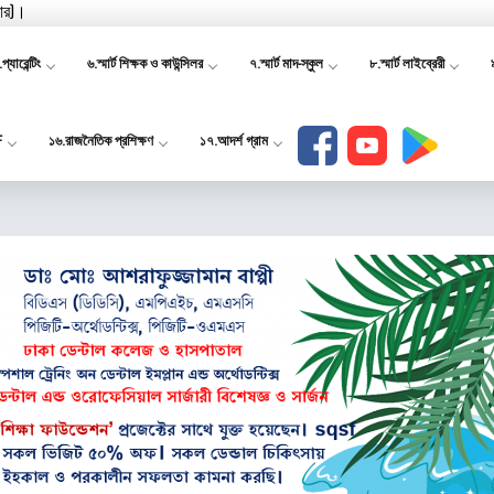
যার)।
প্যারেন্টিং
৬.স্মার্ট শিক্ষক ও কাউন্সিলর
৭.স্মার্ট মাদ-স্কুল
৮.স্মার্ট লাইব্রেরী
F
১৬.রাজনৈতিক প্রশিক্ষণ
১৭.আদর্শ গ্রাম