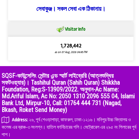
সেবাকুঞ্জ। সকল সেবা এক ঠিকানায়।
Visitor Info
1,728,442
as on 07 Aug, 2026 04:45 PM
SQSF-কাউন্সেলিং সেন্টার এন্ড স্মার্ট লাইব্রেরি (আত্নশুদ্ধির
সফটওয়্যার)। Tashihul Quran (Sahih Quran) Shikkha
Foundation, Reg:S-13909/2022. অনুদান-Ac Name:
Md.Ariful Islam, Ac No: 2050 1310 2096 555 04, Islami
Bank Ltd, Mirpur-10, Call: 01764 444 731 (Nagad,
Bkash, Roket Send Money)
Address:
২৬, পূর্ব শেওড়াপাড়া, কাফরুল, ঢাকা-১২১৬। মনিপুর উচ্চ বিদ্যালয় ও
কলেজ এর ব্রাঞ্চ-৩ সংলগ্ন। হাতিল ফার্নিচারের গলি। মেট্রোরেল এর ২৯৫ নং পিলারের পূর্ব
পাশ।