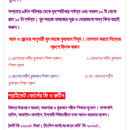
সপ্তাহে ৬দিন শনিবার থেকে বৃহস্পতিবার পর্যন্ত এবং সকাল ১০ টা থেকে
রাত ১০ টা পর্যন্ত। খুব সহজে নামাজের সূরা ও দোয়াগুলো শুদ্ধ কিনা যাচাই
করুন।
বয়স ও জেন্ডার অনুযায়ী খুব সহজে কুরআন শিখুন। যোগদান করতে নিম্নের
গ্রুপে ক্লিক করুন
১
.ছেলেদের সহীহ কুরআন শিক্ষা গ্রুপ।
২.মেয়েদের সহীহ কুরআন
শিক্ষা গ্রুপ
৩.বড়দের সহীহ কুরআন শিক্ষা গ্রুপ।
৪.মা-বোনদের সহীহ
কুরআন শিক্ষা গ্রুপ
প্রাইভেট কোর্সের ফি ও রুটিন
বিশুদ্ধ উচ্চারণে কায়দা, আমপারা ও কুরআন শরীফ শিক্ষার সুযোগ। পাশাপাশি
হাদিস, আকাইদ-মাসাইল, ইসলামী শিষ্টাচারীতা তথা আদব-কায়দার ক্লাস।
(ভর্তি ফি ১২০০/- টাকা। (ইংলিশ ভার্সনের জন্য ভর্তি ফি ২০০০/-,