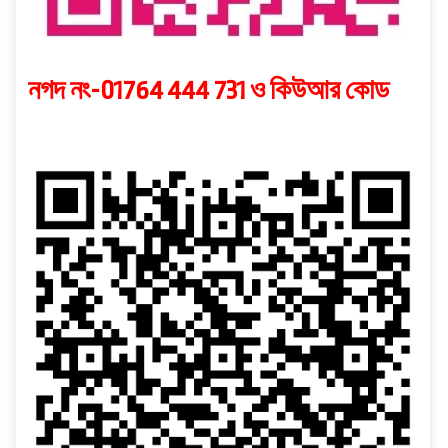
নগদ নং-01764 444 731 ও কিউআর কোড