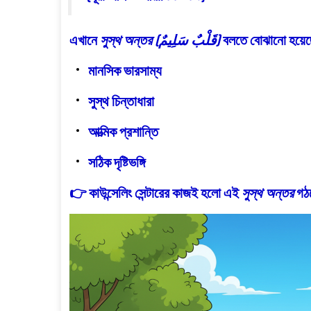
এখানে
সুস্থ অন্তর (قَلْبٌ سَلِيمٌ)
বলতে বোঝানো হয়ে
মানসিক ভারসাম্য
সুস্থ চিন্তাধারা
আত্মিক প্রশান্তি
সঠিক দৃষ্টিভঙ্গি
👉 কাউন্সেলিং সেন্টারের কাজই হলো এই
সুস্থ অন্তর
গঠন