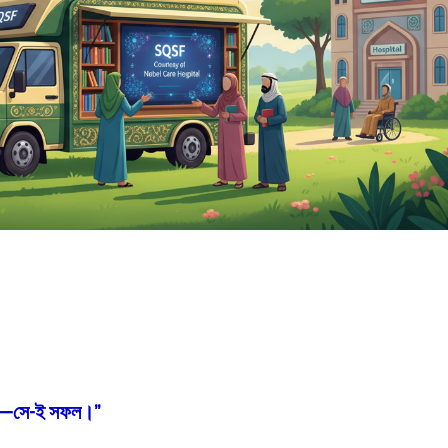
িয়ে—সে-ই সফল।”