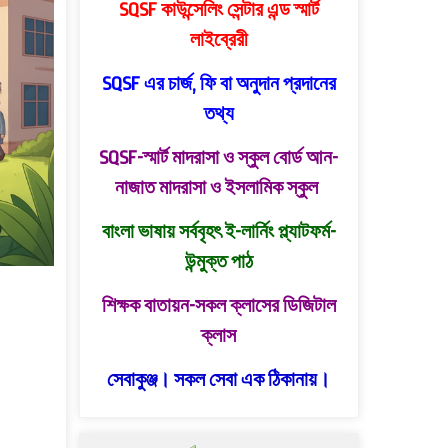
SQSF কাউন্সেলিং সেন্টার এন্ড স্মার্ট
লাইব্রেরী
SQSF এর চার্জ, ফি বা অনুদান প্রদানের
তথ্য
SQSF-স্মার্ট মাদরাসা ও স্কুল বোর্ড
আন-
নাজাত মাদরাসা ও ইসলামিক স্কুল
বাংলা ভাষায় সর্ববৃহৎ ই-লার্নিং প্ল্যাটফর্ম-
উন্মুক্ত পাঠ
শিক্ষক বাতায়ন-সকল ক্লাসের ডিজিটাল
ক্লাস
সেবাকুঞ্জ। সকল সেবা এক ঠিকানায়।