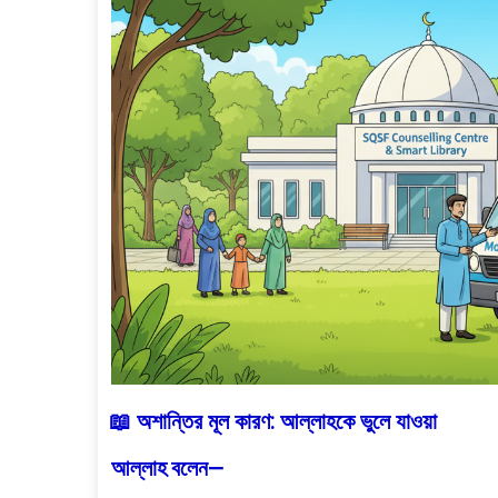
📖 অশান্তির মূল কারণ: আল্লাহকে ভুলে যাওয়া
আল্লাহ বলেন—