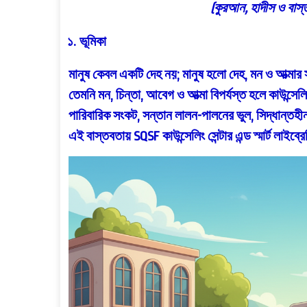
(কুরআন, হাদীস ও বাস
১. ভূমিকা
মানুষ কেবল একটি দেহ নয়; মানুষ হলো
দেহ, মন ও আত্মার 
তেমনি মন, চিন্তা, আবেগ ও আত্মা বিপর্যস্ত হলে
কাউন্সেল
পারিবারিক সংকট, সন্তান লালন-পালনের ভুল, সিদ্ধান্তহী
এই বাস্তবতায়
SQSF কাউন্সেলিং সেন্টার এন্ড স্মার্ট লাইব্রে