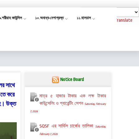
৯.শরীয়াহ কাউন্সিল
১০.অবাধ্য-নেশাগ্রস্ত
১১.হালচাল
Powered by
Translate
Notice Board
লের সাথে
 এতে করে
মাত্র ৫ হাজার টাকায় এক লক্ষ টাকার
হ। উক্ত
কাউন্সেলিং ও প্যারেন্টিং সেশন
Saturday, February
7, 2026
SQSF এর সার্ভিস চার্জের তালিকা
Saturday,
February 7, 2026