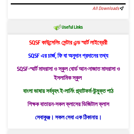
All Downloads
Useful Links
SQSF কাউন্সেলিং সেন্টার এন্ড স্মার্ট লাইব্রেরী
SQSF এর চার্জ, ফি বা অনুদান প্রদানের তথ্য
SQSF-স্মার্ট মাদরাসা ও স্কুল বোর্ড
আন-নাজাত মাদরাসা ও
ইসলামিক স্কুল
বাংলা ভাষায় সর্ববৃহৎ ই-লার্নিং প্ল্যাটফর্ম-উন্মুক্ত পাঠ
শিক্ষক বাতায়ন-সকল ক্লাসের ডিজিটাল ক্লাস
সেবাকুঞ্জ। সকল সেবা এক ঠিকানায়।