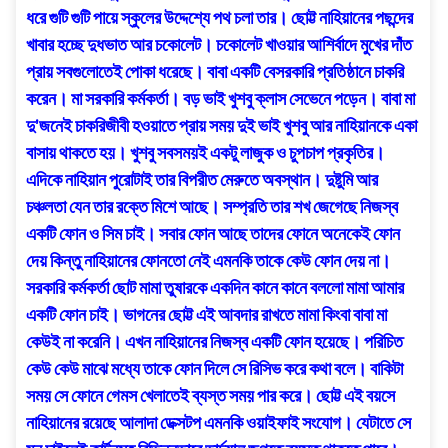
ধরে গুটি গুটি পায়ে স্কুলের উদ্দেশ্যে পথ চলা তার। ছোট্ট নাহিয়ানের পছন্দের
খাবার হচ্ছে দুধভাত আর চকোলেট। চকোলেট খাওয়ার আশির্বাদে মুখের দাঁত
প্রায় সবগুলোতেই পোকা ধরেছে। বাবা একটি বেসরকারি প্রতিষ্ঠানে চাকরি
করেন। মা সরকারি কর্মকর্তা। বড় ভাই খুশবু ক্লাস সেভেনে পড়েন। বাবা মা
দু’জনেই চাকরিজীবী হওয়াতে প্রায় সময় দুই ভাই খুশবু আর নাহিয়ানকে একা
বাসায় থাকতে হয়। খুশবু সবসময়ই একটু লাজুক ও চুপচাপ প্রকৃতির।
এদিকে নাহিয়ান পুরোটাই তার বিপরীত মেরুতে অবস্থান। দুষ্টুমি আর
চঞ্চলতা যেন তার রক্তে মিশে আছে। সম্প্রতি তার শখ জেগেছে নিজস্ব
একটি ফোন ও সিম চাই। সবার ফোন আছে তাদের ফোনে অনেকেই ফোন
দেয় কিন্তু নাহিয়ানের ফোনতো নেই এমনকি তাকে কেউ ফোন দেয় না।
সরকারি কর্মকর্তা ছোট মামা তুষারকে একদিন কানে কানে বললো মামা আমার
একটি ফোন চাই। ভাগনের ছোট্ট এই আবদার রাখতে মামা কিংবা বাবা মা
কেউই না করেনি। এখন নাহিয়ানের নিজস্ব একটি ফোন হয়েছে। পরিচিত
কেউ কেউ মাঝে মধ্যে তাকে ফোন দিলে সে রিসিভ করে কথা বলে। বাকিটা
সময় সে ফোনে গেমস খেলাতেই ব্যস্ত সময় পার করে। ছোট্ট এই বয়সে
নাহিয়ানের রয়েছে আলাদা ডেক্সটপ এমনকি ওয়াইফাই সংযোগ। যেটাতে সে