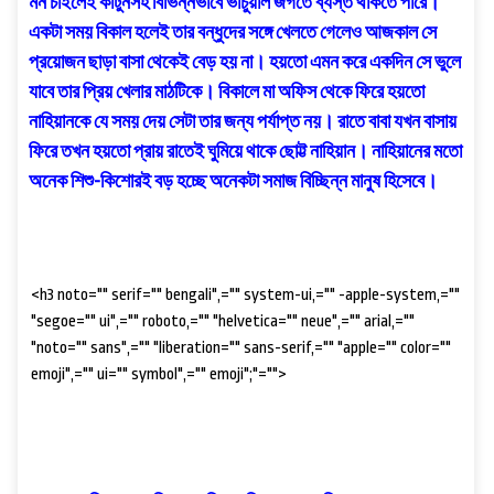
মন চাইলেই কার্টুনসহ বিভিন্নভাবে ভার্চুয়াল জগতে ব্যস্ত থাকতে পারে।
একটা সময় বিকাল হলেই তার বন্ধুদের সঙ্গে খেলতে গেলেও আজকাল সে
প্রয়োজন ছাড়া বাসা থেকেই বেড় হয় না। হয়তো এমন করে একদিন সে ভুলে
যাবে তার প্রিয় খেলার মাঠটিকে। বিকালে মা অফিস থেকে ফিরে হয়তো
নাহিয়ানকে যে সময় দেয় সেটা তার জন্য পর্যাপ্ত নয়। রাতে বাবা যখন বাসায়
ফিরে তখন হয়তো প্রায় রাতেই ঘুমিয়ে থাকে ছোট্ট নাহিয়ান। নাহিয়ানের মতো
অনেক শিশু-কিশোরই বড় হচ্ছে অনেকটা সমাজ বিচ্ছিন্ন মানুষ হিসেবে।
<h3 noto="" serif="" bengali",="" system-ui,="" -apple-system,=""
"segoe="" ui",="" roboto,="" "helvetica="" neue",="" arial,=""
"noto="" sans",="" "liberation="" sans-serif,="" "apple="" color=""
emoji",="" ui="" symbol",="" emoji";"="">