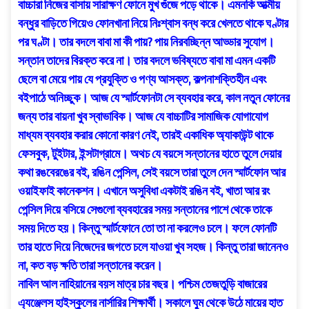
বাচ্চারা নিজের বাসায় সারাক্ষণ ফোনে মুখ গুঁজে পড়ে থাকে। এমনকি আত্মীয়
বন্ধুর বাড়িতে গিয়েও ফোনখানা নিয়ে নিঃশ্বাস বন্ধ করে খেলতে থাকে ঘণ্টার
পর ঘণ্টা। তার বদলে বাবা মা কী পায়? পায় নিরবচ্ছিন্ন আড্ডার সুযোগ।
সন্তান তাদের বিরক্ত করে না। তার বদলে ভবিষ্যতে বাবা মা এমন একটি
ছেলে বা মেয়ে পায় যে প্রযুক্তি ও পণ্য আসক্ত, কল্পনাশক্তিহীন এবং
বইপাঠে অনিচ্ছুক। আজ যে স্মার্টফোনটা সে ব্যবহার করে, কাল নতুন ফোনের
জন্য তার বায়না খুব স্বাভাবিক। আজ যে বাচ্চাটির সামাজিক যোগাযোগ
মাধ্যম ব্যবহার করার কোনো কারণ নেই, তারই একাধিক অ্যাকাউন্ট থাকে
ফেসবুক, টুইটার, ইন্সটাগ্রামে। অথচ যে বয়সে সন্তানের হাতে তুলে দেয়ার
কথা রঙবেরঙের বই, রঙিন পেন্সিল, সেই বয়সে তারা তুলে দেন স্মার্টফোন আর
ওয়াইফাই কানেকশন। এখানে অসুবিধা একটাই রঙিন বই, খাতা আর রং
পেন্সিল দিয়ে বসিয়ে সেগুলো ব্যবহারের সময় সন্তানের পাশে থেকে তাকে
সময় দিতে হয়। কিন্তু স্মার্টফোনে তো তা না করলেও চলে। ফলে ফোনটি
তার হাতে দিয়ে নিজেদের জগতে চলে যাওয়া খুব সহজ। কিন্তু তারা জানেনও
না, কত বড় ক্ষতি তারা সন্তানের করেন।
নাবিল আল নাহিয়ানের বয়স মাত্র চার বছর। পশ্চিম তেজতুড়ি বাজারের
এ্যঞ্জেলস হাইস্কুলের নার্সারির শিক্ষার্থী। সকালে ঘুম থেকে উঠে মায়ের হাত