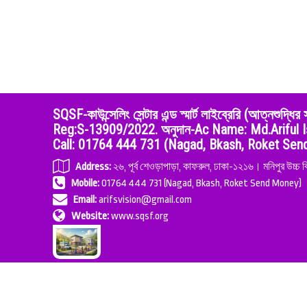
SQSF-কাউন্সেলিং সেন্টার এন্ড স্মার্ট লাইব্রেরি (আত্ন
Reg:S-13909/2022. অনুদান-Ac Name: Md.Ariful I
Call: 01764 444 731 (Nagad, Bkash, Roket Se
Address:
২৬, পূর্ব শেওড়াপাড়া, কাফরুল, ঢাকা-১২১৬। মনিপুর উচ্চ ব
Mobile:
01764 444 731 (Nagad, Bkash, Roket Send Money)
Email:
arifsvision@gmail.com
Website:
www.sqsf.org