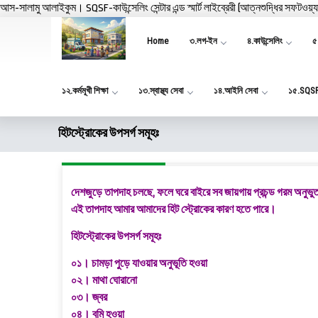
আস-সালামু আলাইকুম। SQSF-কাউন্সেলিং সেন্টার এন্ড স্মার্ট লাইব্রেরী (আত্নশুদ্ধির সফটওয়্
Home
৩.লগ-ইন
৪.কাউন্সেলিং
৫.
১২.কর্মমূখী শিক্ষা
১৩.স্বাস্থ্য সেবা
১৪.আইনি সেবা
১৫.SQS
হিটস্ট্রোকের উপসর্গ সমূহঃ
দেশজুড়ে তাপদাহ চলছে, ফলে ঘরে বাইরে সব জায়গায় প্রচন্ড গরম অনুভু
এই তাপদাহ আমার আমাদের হিট স্ট্রোকের কারণ হতে পারে।
হিটস্ট্রোকের উপসর্গ সমূহঃ
০১। চামড়া পুড়ে যাওয়ার অনুভূতি হওয়া
০২। মাথা ঘোরানো
০৩। জ্বর
০৪। বমি হওয়া