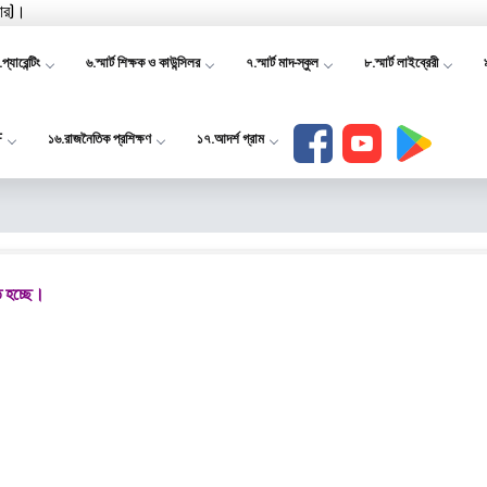
যার)।
প্যারেন্টিং
৬.স্মার্ট শিক্ষক ও কাউন্সিলর
৭.স্মার্ট মাদ-স্কুল
৮.স্মার্ট লাইব্রেরী
F
১৬.রাজনৈতিক প্রশিক্ষণ
১৭.আদর্শ গ্রাম
ত হচ্ছে।