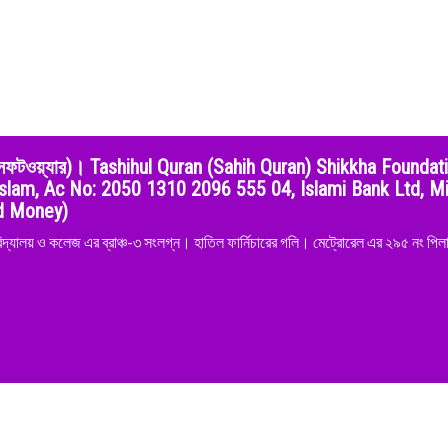
শুদ্ধির সফটওয়্যার)। Tashihul Quran (Sahih Quran) Shikkha Foundat
slam, Ac No: 2050 1310 2096 555 04, Islami Bank Ltd, Mi
nd Money)
িদ্যালয় ও কলেজ এর ব্রাঞ্চ-৩ সংলগ্ন। হাতিল ফার্নিচারের গলি। মেট্রোরেল এর ২৯৫ নং পিলার
©EduTech-SoftwarePlanet