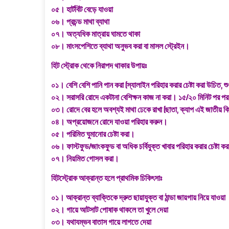
০৫। হার্টবিট বেড়ে যাওয়া
০৬। প্রচন্ড মাথা ব্যাথা
০৭। অত্যধিক মাত্রায় ঘামতে থাকা
০৮। মাংসপেশিতে ব্যাথা অনুভব করা বা মাসল স্ট্রেইন।
হিট স্ট্রোক থেকে নিরাপদ থাকার উপায়ঃ
০১। বেশি বেশি পানি পান করা (স্যালাইন পরিহার করার চেষ্টা করা উচিত, শু
০২। সরাসরি রোদে একটানা বেশিক্ষন কাজ না করা। ১৫/২০ মিনিট পর পর 
০৩। রোদে বের হলে অবশ্যই মাথা ঢেকে রাখা (ছাতা, ক্যাপ এই জাতীয় কিছ
০৪। অপ্রয়োজনে রোদে যাওয়া পরিহার করুন।
০৫। পরিমিত ঘুমানোর চেষ্টা করা।
০৬। ফাস্টফুড/জাংকফুড বা অধিক চর্বিযুক্ত খাবার পরিহার করার চেষ্টা কর
০৭। নিয়মিত গোসল করা।
হিটস্ট্রোক আক্রান্ত হলে প্রাথমিক চিকিৎসাঃ
০১। আক্রান্ত ব্যাক্তিকে দ্রুত ছায়াযুক্ত বা ঠান্ডা জায়গায় নিয়ে যাওয়া
০২। গায়ে আটসাট পোষাক থাকলে তা খুলে দেয়া
০৩। যথাযম্ভব বাতাস গায়ে লাগতে দেয়া