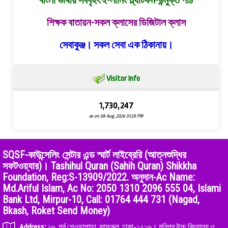
বাংলা ভাষায় সর্ববৃহৎ ই-লার্নিং প্ল্যাটফর্ম-উন্মুক্ত পাঠ
শিক্ষক বাতায়ন-সকল ক্লাসের ডিজিটাল ক্লাস
সেবাকুঞ্জ। সকল সেবা এক ঠিকানায়।
Visitor Info
1,730,247
as on 08 Aug, 2026 01:29 PM
SQSF-কাউন্সেলিং সেন্টার এন্ড স্মার্ট লাইব্রেরি (আত্নশুদ্ধির
সফটওয়্যার)। Tashihul Quran (Sahih Quran) Shikkha
Foundation, Reg:S-13909/2022. অনুদান-Ac Name:
Md.Ariful Islam, Ac No: 2050 1310 2096 555 04, Islami
Bank Ltd, Mirpur-10, Call: 01764 444 731 (Nagad,
Bkash, Roket Send Money)
Address:
২৬, পূর্ব শেওড়াপাড়া, কাফরুল, ঢাকা-১২১৬। মনিপুর উচ্চ বিদ্যালয় ও