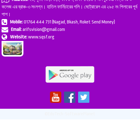
কলেজ এর ব্রাঞ্চ-৩ সংলগ্ন। হাতিল ফার্নিচারের গলি। মেট্রোরেল এর ২৯৫ নং পিলারের পূর্ব
পাশ।
Mobile:
01764 444 731 (Nagad, Bkash, Roket Send Money)
Email:
arifsvision@gmail.com
Website:
www.sqsf.org
©EduTech-SoftwarePlanet