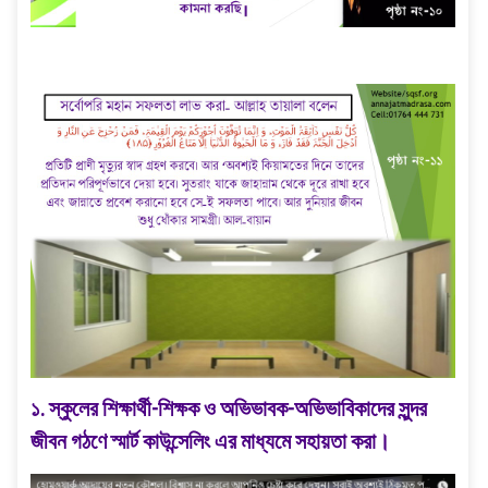
১. স্কুলের শিক্ষার্থী-শিক্ষক ও অভিভাবক-অভিভাবিকাদের সুন্দর
জীবন গঠণে স্মার্ট কাউন্সেলিং এর মাধ্যমে সহায়তা করা।