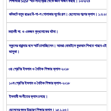
শিক্ষার্থীরা SQSF স্মার্ট লাইব্রেরী থেকে জ্ঞান অর্জন করছে। ১০/২/২৪
কটকটে হলুদ রঙের বি-শা-ল গোলাকার সূর্যের গল্প। ছেলেদের গল্পের ক্লাস। ১.৩.২৩
মহানবী সা. ও একজন বৃদ্ধলোকের ঘটনা।
স্কুলের বারান্দায় বসে স্মার্ট চালাচ্ছিলেন। আমরা মোবাইলে কুরআন শিখতে পারবে এই 
ভালুকা।
৩য় শ্রেণির ইসলাম ও নৈতিক শিক্ষার ক্লাস-২০১৮
১০ম শ্রেণির ইসলাম ও নৈতিক শিক্ষার ক্লাস-২০১৮
ইসলামী সংগীতের ক্লাস চলছে।
ছেলেদের শুদ্ধ উচ্চারণ শিক্ষার ক্লাস। ১৫.১.২৩।