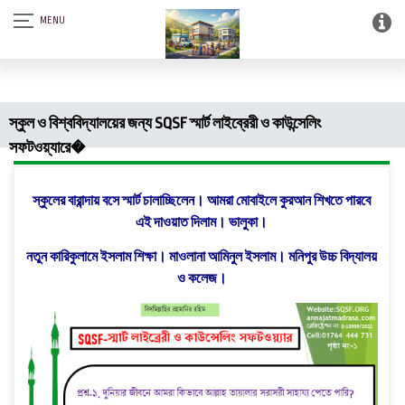
আস-সালামু আলাইকুম। SQSF-কাউন্সেলিং সেন্টার এন্ড স্মার্ট লাইব্রেরী (আত্নশুদ্ধির
সফটওয়্যার)।
স্কুল ও বিশ্ববিদ্যালয়ের জন্য SQSF স্মার্ট লাইব্রেরী ও কাউন্সেলিং
সফটওয়্যারে�
স্কুলের বারান্দায় বসে স্মার্ট চালাচ্ছিলেন। আমরা মোবাইলে কুরআন শিখতে পারবে
এই দাওয়াত দিলাম। ভালুকা।
নতুন কারিকুলামে ইসলাম শিক্ষা। মাওলানা আমিনুল ইসলাম। মনিপুর উচ্চ বিদ্যালয়
ও কলেজ।