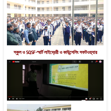
স্কুল ও SQSF-স্মার্ট লাইব্রেরী ও কাউন্সেলিং সফটওয়্যার