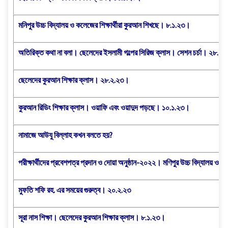
মনিপুর উচ্চ বিদ্যালয় ও কলেজের শিক্ষার্থীরা কুরআন শিখছে। ৮.১.২৩।
অতিরিক্ত কথা না বলা। ছেলেদের ইসলামী গল্পের সিরিজ ক্লাস। সেশন চর্চা। ২৮.২.
ছেলেদের কুরআন শিক্ষার ক্লাস। ২৮.২.২৩।
কুরআন রিডিং শিক্ষার ক্লাস। ওয়াফি এবং ওয়াদুদ পড়ছে। ১০.১.২৩।
নামাজে আউযু বিল্লাহ কখন বলতে হয়?
পরীক্ষার্থীদের প্রবেশপত্র প্রদান ও দোয়া অনুষ্ঠান-২০২২। মণিপুর উচ্চ বিদ্যালয় ও
মুফতি শফি রহ. এর সময়ের গুরুত্ব। ২০.২.২৩
সূরা নাস শিক্ষা। ছেলেদের কুরআন শিক্ষার ক্লাস। ৮.১.২৩।