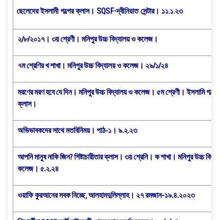
ছেলেদের ইসলামী গল্পের ক্লাস। SQSF-দ্বীনিয়াত সেন্টার। ১১.১.২৩
২/৮/২০১৭। ৩য় শ্রেণী। মনিপুর উচ্চ বিদ্যালয় ও কলেজ।
৭ম শ্রেণির খ শাখা। মনিপুর উচ্চ বিদ্যালয় ও কলেজ। ২৯/১/২৪
মরণের মরণ হবে যে দিন। মনিপুর উচ্চ বিদ্যালয় ও কলেজ। ৫ম শ্রেণী। ইসলামি গল্পের
ক্লাস।
অভিভাবকদের সাথে মতবিনিময়। পাঠ-১। ৯.২.২৩
আপনি মানুষ নাকি জিন? শিষ্টাচারীতার ক্লাস। ৩য় শ্রেনি। ক শাখা। মনিপুর উচ্চ বিদ্য
কলেজ। ৫.২.২৪
ওয়াফি কুরআনের সবক নিচ্ছে, আলহামদুলিল্লাহ। ২৭ রমজান-১৯.৪.২০২৩