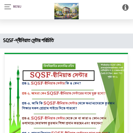
আস-সালামু আলাইকুম। SQSF-কাউন্সেলিং সেন্টার এন্ড স্মার্ট লাইব্রেরী (আত্নশুদ্ধির
সফটওয়্যার)।
SQSF-দ্বীনিয়াত সেন্টার পরিচিতি