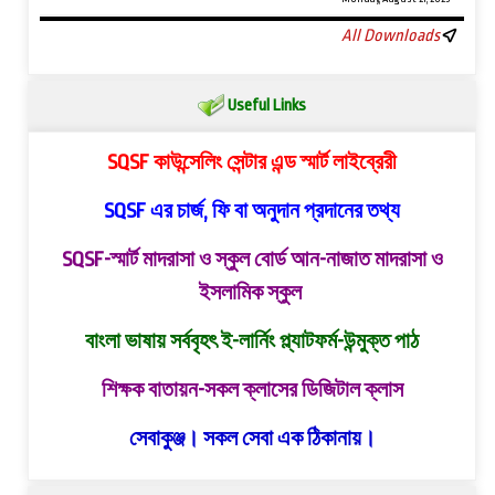
All Downloads
Useful Links
SQSF কাউন্সেলিং সেন্টার এন্ড স্মার্ট লাইব্রেরী
SQSF এর চার্জ, ফি বা অনুদান প্রদানের তথ্য
SQSF-স্মার্ট মাদরাসা ও স্কুল বোর্ড
আন-নাজাত মাদরাসা ও
ইসলামিক স্কুল
বাংলা ভাষায় সর্ববৃহৎ ই-লার্নিং প্ল্যাটফর্ম-উন্মুক্ত পাঠ
শিক্ষক বাতায়ন-সকল ক্লাসের ডিজিটাল ক্লাস
সেবাকুঞ্জ। সকল সেবা এক ঠিকানায়।